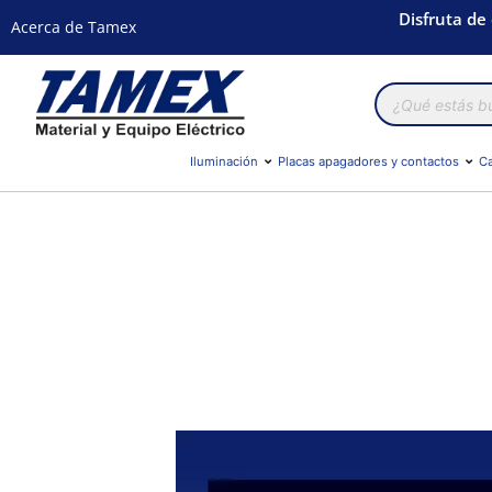
Disfruta de
Acerca de Tamex
Búsqueda
de
productos
Iluminación
Placas apagadores y contactos
Ca
¿Quiénes somos?