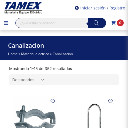
Iniciar sesión / Registro
Búsqueda
0
de
productos
Canalizacion
Home
»
Material electrico
»
Canalizacion
Mostrando 1–15 de 352 resultados