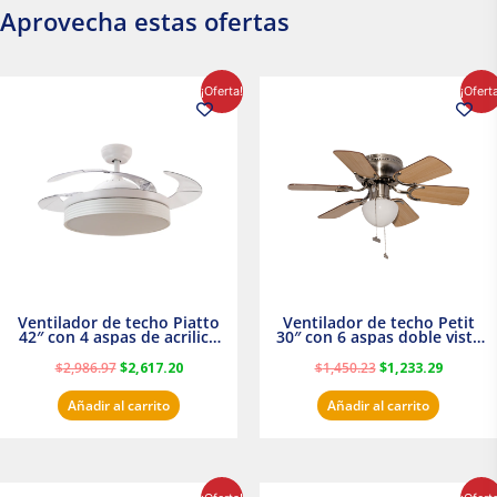
Aprovecha estas ofertas
El
El
El
El
¡Oferta!
¡Ofert
precio
precio
precio
precio
original
actual
original
actual
era:
es:
era:
es:
$2,986.97.
$2,617.20.
$1,450.23.
$1,233.2
Ventilador de techo Piatto
Ventilador de techo Petit
42″ con 4 aspas de acrilico
30″ con 6 aspas doble vista
transparente
Satinado Masterfan
$
2,986.97
$
2,617.20
$
1,450.23
$
1,233.29
Añadir al carrito
Añadir al carrito
El
El
El
El