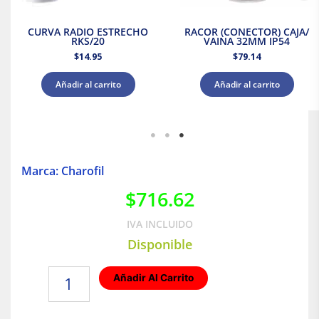
CURVA RADIO ESTRECHO
RACOR (CONECTOR) CAJA/
RKS/20
VAINA 32MM IP54
$
14.95
$
79.14
Añadir al carrito
Añadir al carrito
Marca: Charofil
$
716.62
IVA INCLUIDO
Disponible
CAJA
Añadir Al Carrito
DERIV.C/CONOS
IP55
240X190X90