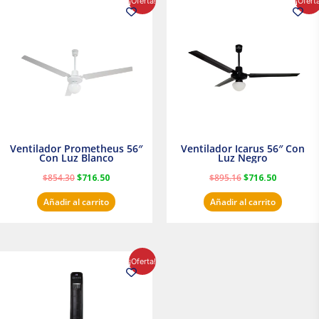
¡Oferta!
¡Ofert
precio
precio
precio
precio
original
actual
original
actual
era:
es:
era:
es:
$854.30.
$716.50.
$895.16.
$716.50.
Ventilador Prometheus 56″
Ventilador Icarus 56″ Con
Con Luz Blanco
Luz Negro
$
854.30
$
716.50
$
895.16
$
716.50
Añadir al carrito
Añadir al carrito
El
El
¡Oferta!
precio
precio
original
actual
era:
es:
$1,199.00.
$1,020.31.