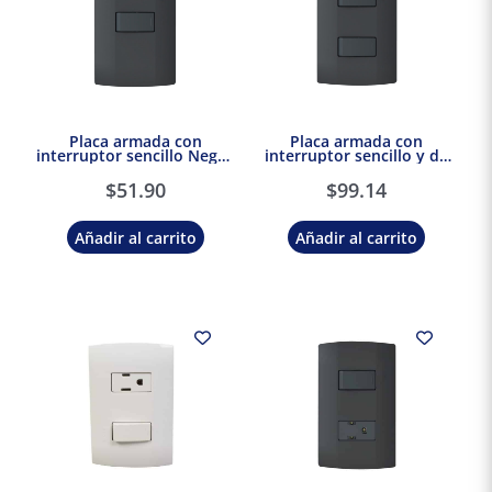
Placa armada con
Placa armada con
interruptor sencillo Negro
interruptor sencillo y de
Marisio Black
escalera Negro Marisio
Black
$
51.90
$
99.14
Añadir al carrito
Añadir al carrito