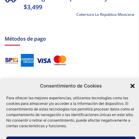
$3,499
Cobertura La República Mexicana
Métodos de pago
Consentimiento de Cookies
Para ofrecer las mejores experiencias, utilizamos tecnologías como las
cookies para almacenar y/o acceder a la información del dispositivo. El
Tu compra es respaldada por nuestro certificado SSL y operada bajo las
consentimiento de estas tecnologías nos permitirá procesar datos como el
mejores prácticas de seguridad.
comportamiento de navegación o las identificaciones únicas en este sitio.
No consentir o retirar el consentimiento, puede afectar negativamente a
Distribuidora Tamex - México
e-commerce
ciertas características y funciones.
0