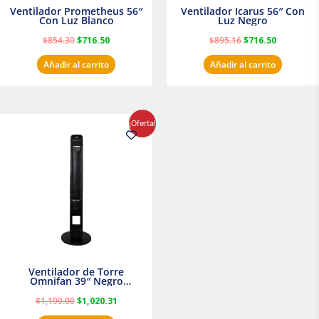
Ventilador Prometheus 56″
Ventilador Icarus 56″ Con
Con Luz Blanco
Luz Negro
$
854.30
$
716.50
$
895.16
$
716.50
Añadir al carrito
Añadir al carrito
El
El
¡Oferta!
precio
precio
original
actual
era:
es:
$1,199.00.
$1,020.31.
Ventilador de Torre
Omnifan 39″ Negro
Masterfan
$
1,199.00
$
1,020.31