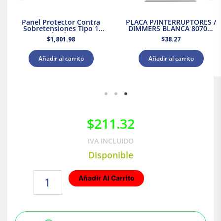
Panel Protector Contra
PLACA P/INTERRUPTORES /
Sobretensiones Tipo 1
DIMMERS BLANCA 80701-
Supresor de Picos 120/240
00W
$
1,801.98
$
38.27
V CA Leviton
Añadir al carrito
Añadir al carrito
$
211.32
IVA INCLUIDO
Disponible
Clavija
Añadir Al Carrito
y
Receptáculo
de
Hule