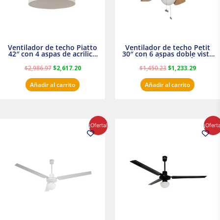
Ventilador de techo Piatto
Ventilador de techo Petit
42″ con 4 aspas de acrilico
30″ con 6 aspas doble vista
transparente
Satinado Masterfan
$
2,986.97
$
2,617.20
$
1,450.23
$
1,233.29
Añadir al carrito
Añadir al carrito
El
El
El
El
¡Oferta!
¡Ofert
precio
precio
precio
precio
original
actual
original
actual
era:
es:
era:
es:
$854.30.
$716.50.
$895.16.
$716.50.