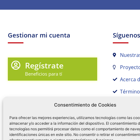
Gestionar mi cuenta
Sígueno
Nuestra
Regístrate
Proyecto
Beneficios para tí
Acerca 
Término
Promociones y Novedades
Aviso de
Consentimiento de Cookies
Sígue tu pedido
Para ofrecer las mejores experiencias, utilizamos tecnologías como las coo
Mi Cuenta en Tamex
almacenar y/o acceder a la información del dispositivo. El consentimiento 
tecnologías nos permitirá procesar datos como el comportamiento de nave
55 
identificaciones únicas en este sitio. No consentir o retirar el consentimien
Mis Favoritos