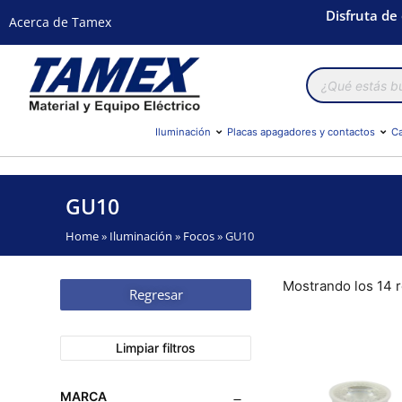
Disfruta de
Acerca de Tamex
Búsqueda
de
productos
Iluminación
Placas apagadores y contactos
Ca
GU10
Home
»
Iluminación
»
Focos
»
GU10
Mostrando los 14 
Regresar
Limpiar filtros
MARCA