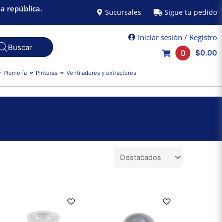
a república.
Sucursales
Sigue tu pedido
Iniciar sesión / Registro
0
$0.00
Plomería
Pinturas
Ventiladores y extractores