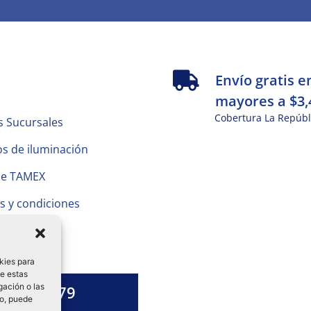
s
Envío gratis e
mayores a $3,
Cobertura La Repúbl
s Sucursales
s de iluminación
de TAMEX
s y condiciones
 Privacidad
kies para
de estas
gación o las
1328 13 79
to, puede