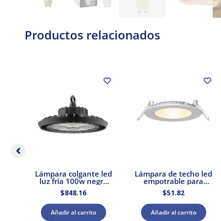
Productos relacionados
s
Lámpara colgante led
Lámpara de techo led
0W
luz fría 100w negro
empotrable para
E27
Tecnolite
interior luz cálida 9w
$
848.16
$
51.82
Tecnolite
Añadir al carrito
Añadir al carrito