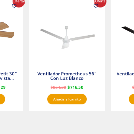
¡Oferta!
¡Oferta!
precio
precio
precio
l
actual
original
actual
es:
era:
es:
23.
$1,233.29.
$854.30.
$716.50.
etit 30″
Ventilador Prometheus 56″
Ventila
vista
Con Luz Blanco
fan
.29
$
854.30
$
716.50
Añadir al carrito