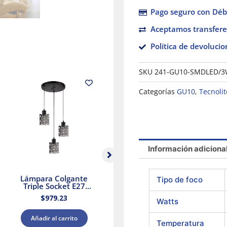
Pago seguro con Débi
Aceptamos transfere
Política de devolucio
SKU
241-GU10-SMDLED/3
Categorías
GU10
,
Tecnolit
Información adiciona
Lámpara Colgante
Lámpara colgante
Tipo de foco
Triple Socket E27
triple E27 25.5W
25.5W Negro Aurora II
Cristal Negro/Dorado
$
979.23
$
2,379.88
Tecnolite
Tecnolite
Watts
Añadir al carrito
Añadir al carrito
Temperatura