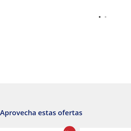
Aprovecha estas ofertas
El
El
El