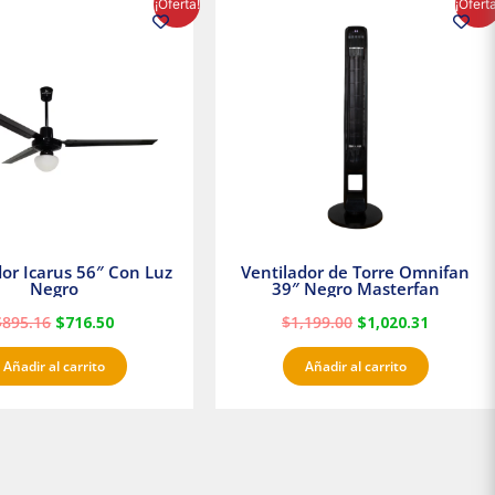
¡Oferta!
¡Ofert
precio
precio
precio
precio
original
actual
original
actual
era:
es:
era:
es:
$895.16.
$716.50.
$1,199.00.
$1,020.3
dor Icarus 56″ Con Luz
Ventilador de Torre Omnifan
Negro
39″ Negro Masterfan
$
895.16
$
716.50
$
1,199.00
$
1,020.31
Añadir al carrito
Añadir al carrito