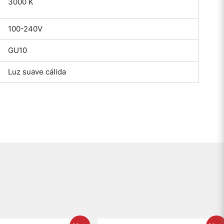
3000 K
100-240V
GU10
Luz suave cálida
El
El
El
El