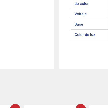
de color
Voltaje
Base
Color de luz
El
El
El