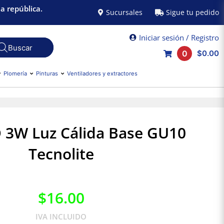
a república.
Sucursales
Sigue tu pedido
Iniciar sesión / Registro
0
$0.00
Plomería
Pinturas
Ventiladores y extractores
 3W Luz Cálida Base GU10
Tecnolite
$
16.00
IVA INCLUIDO