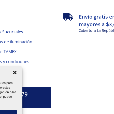
s
Envío gratis e
mayores a $3,
Cobertura La Repúbl
s Sucursales
s de iluminación
de TAMEX
s y condiciones
 Privacidad
kies para
de estas
gación o las
1328 13 79
to, puede
es una duda?
ok-
tagram
Linkedin-