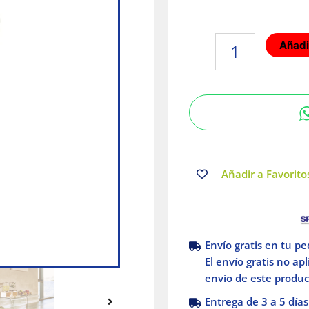
Foco
Añadir
LED
3W
Luz
Cálida
Base
GU10
Tecnolite
cantidad
Añadir a Favoritos
Envío gratis en tu p
El envío gratis no ap
envío de este product
Entrega de 3 a 5 días