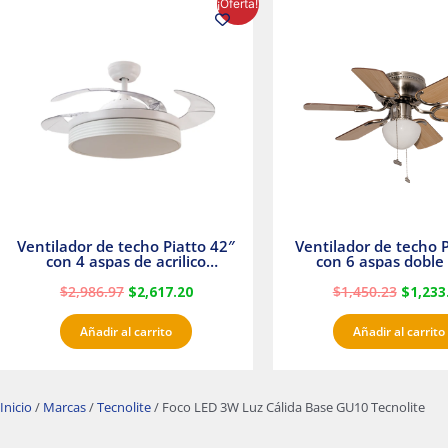
¡Oferta!
precio
precio
precio
original
actual
origina
era:
es:
era:
$2,986.97.
$2,617.20.
$1,450.
Ventilador de techo Piatto 42″
Ventilador de techo P
con 4 aspas de acrilico
con 6 aspas doble 
transparente
Satinado Master
$
2,986.97
$
2,617.20
$
1,450.23
$
1,233
Añadir al carrito
Añadir al carrito
Inicio
/
Marcas
/
Tecnolite
/ Foco LED 3W Luz Cálida Base GU10 Tecnolite