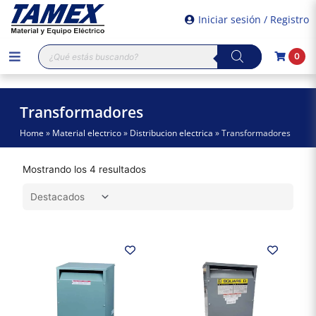
Iniciar sesión / Registro
Búsqueda
0
de
productos
Transformadores
Home
»
Material electrico
»
Distribucion electrica
»
Transformadores
Mostrando los 4 resultados