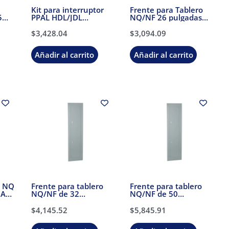
Kit para interruptor
Frente para Tablero
5
PPAL HDL/JDL
NQ/NF 26 pulgadas
Schneider Electric
para Sobreponer
Schneider Electric
$
3,428.04
$
3,094.09
Añadir al carrito
Añadir al carrito
o NQ
Frente para tablero
Frente para tablero
0A
NQ/NF de 32
NQ/NF de 50
Sobreponer Schneider
Sobreponer Schneider
Electric
Electric
$
4,145.52
$
5,845.91