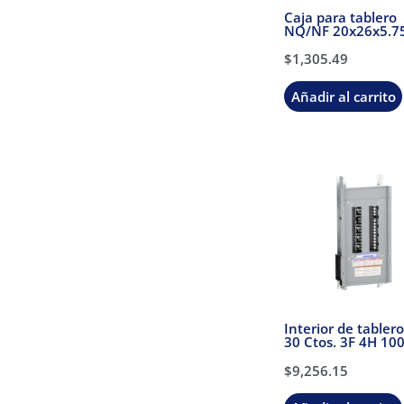
Caja para tablero
NQ/NF 20x26x5.7
Schneider Electric
$
1,305.49
Añadir al carrito
Interior de tabler
30 Ctos. 3F 4H 10
Schneider Electric
$
9,256.15