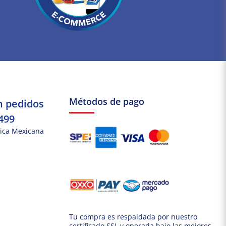
Métodos de pago
n pedidos
499
ica Mexicana
Tu compra es respaldada por nuestro
certificado SSL y operada bajo las mejores