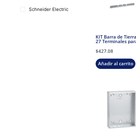
Schneider Electric
KIT Barra de Tierr
27 Terminales par
Centro de Carga
Schneider Electric
$
427.08
PK27GTA
Añadir al carrito