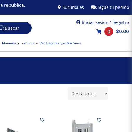
a república.
Sucursales
Sigue tu pedido
Iniciar sesión / Registro
0
$0.00
Plomería
Pinturas
Ventiladores y extractores