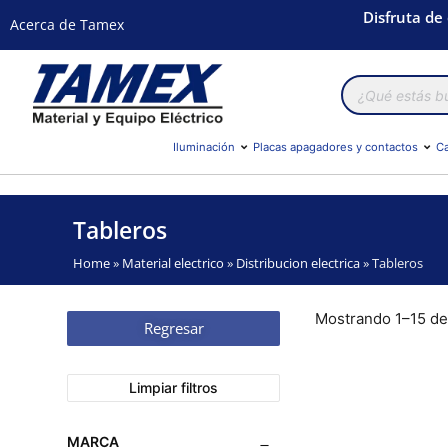
Disfruta de
Acerca de Tamex
Búsqueda
de
productos
Iluminación
Placas apagadores y contactos
Ca
Tableros
Home
»
Material electrico
»
Distribucion electrica
»
Tableros
Mostrando 1–15 de
Regresar
Limpiar filtros
MARCA