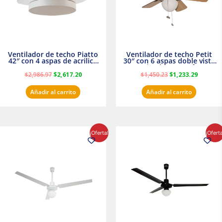
Ventilador de techo Piatto
Ventilador de techo Petit
42″ con 4 aspas de acrilico
30″ con 6 aspas doble vista
transparente
Satinado Masterfan
$
2,986.97
$
2,617.20
$
1,450.23
$
1,233.29
Añadir al carrito
Añadir al carrito
El
El
El
El
¡Oferta!
¡Ofert
precio
precio
precio
precio
original
actual
original
actual
era:
es:
era:
es:
$854.30.
$716.50.
$895.16.
$716.50.