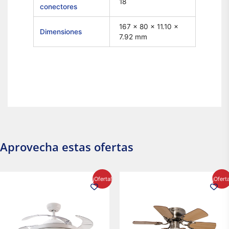
18
conectores
167 x 80 x 11.10 x
Dimensiones
7.92 mm
Aprovecha estas ofertas
El
El
El
El
¡Oferta!
¡Ofert
precio
precio
precio
precio
original
actual
original
actual
era:
es:
era:
es:
$2,986.97.
$2,617.20.
$1,450.23.
$1,233.2