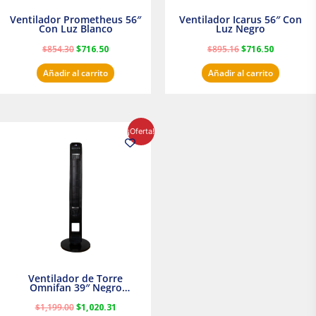
Ventilador Prometheus 56″
Ventilador Icarus 56″ Con
Con Luz Blanco
Luz Negro
$
854.30
$
716.50
$
895.16
$
716.50
Añadir al carrito
Añadir al carrito
El
El
¡Oferta!
precio
precio
original
actual
era:
es:
$1,199.00.
$1,020.31.
Ventilador de Torre
Omnifan 39″ Negro
Masterfan
$
1,199.00
$
1,020.31