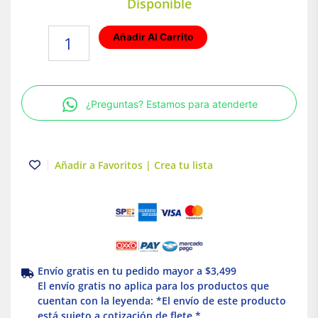
Disponible
KIT
Añadir Al Carrito
barra
de
tierra
18
¿Preguntas? Estamos para atenderte
conectores
Schneider
Electric
cantidad
Añadir a Favoritos | Crea tu lista
Envío gratis en tu pedido mayor a $3,499
El envío gratis no aplica para los productos que
cuentan con la leyenda: *El envío de este producto
está sujeto a cotización de flete *