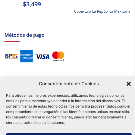
$3,499
Cobertura La República Mexicana
Métodos de pago
Consentimiento de Cookies
Para ofrecer las mejores experiencias, utilizamos tecnologías como las
cookies para almacenar y/o acceder a la información del dispositivo. El
Tu compra es respaldada por nuestro certificado SSL y operada bajo las
consentimiento de estas tecnologías nos permitirá procesar datos como el
mejores prácticas de seguridad.
comportamiento de navegación o las identificaciones únicas en este sitio.
Distribuidora Tamex - México
No consentir o retirar el consentimiento, puede afectar negativamente a
e-commerce
ciertas características y funciones.
0