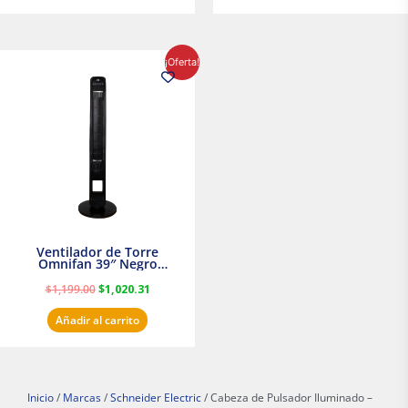
El
El
¡Oferta!
precio
precio
original
actual
era:
es:
$1,199.00.
$1,020.31.
Ventilador de Torre
Omnifan 39″ Negro
Masterfan
$
1,199.00
$
1,020.31
Añadir al carrito
Inicio
/
Marcas
/
Schneider Electric
/ Cabeza de Pulsador Iluminado –