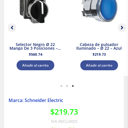
Selector Negro Ø 22
Cabeza de pulsador
Mango De 3 Posiciones – 2
Iluminado – Ø 22 – Azul
Na
$
560.74
$
219.73
Añadir al carrito
Añadir al carrito
Marca: Schneider Electric
$
219.73
IVA INCLUIDO