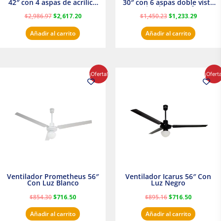
42″ con 4 aspas de acrilico
30″ con 6 aspas doble vista
transparente
Satinado Masterfan
$
2,986.97
$
2,617.20
$
1,450.23
$
1,233.29
Añadir al carrito
Añadir al carrito
El
El
El
El
¡Oferta!
¡Ofert
precio
precio
precio
precio
original
actual
original
actual
era:
es:
era:
es:
$854.30.
$716.50.
$895.16.
$716.50.
Ventilador Prometheus 56″
Ventilador Icarus 56″ Con
Con Luz Blanco
Luz Negro
$
854.30
$
716.50
$
895.16
$
716.50
Añadir al carrito
Añadir al carrito