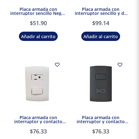
Placa armada con
Placa armada con
interruptor sencillo Negro
interruptor sencillo y de
Marisio Black
escalera Negro Marisio
Black
$
51.90
$
99.14
Añadir al carrito
Añadir al carrito
Placa armada con
Placa armada con
interruptor y contacto
interruptor y contacto
2P+T Marisio
2P+T Negro Marisio Black
$
76.33
$
76.33