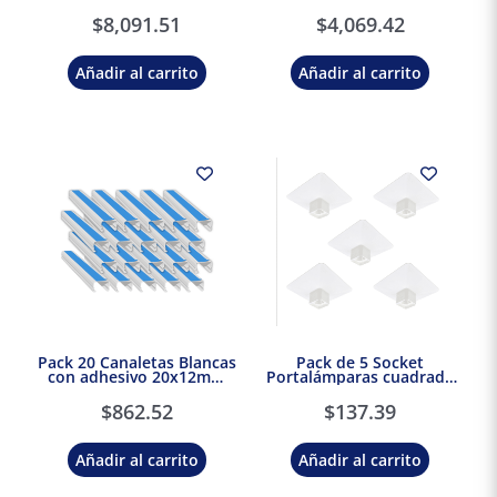
30A Schneider Electric
90A Atornillable Schneider
Electric
$
8,091.51
$
4,069.42
Añadir al carrito
Añadir al carrito
Pack 20 Canaletas Blancas
Pack de 5 Socket
con adhesivo 20x12mm
Portalámparas cuadrada
2mts. Dexson Schneider
E27 Blanco Dexson
Electric
Schneider Electric
$
862.52
$
137.39
Añadir al carrito
Añadir al carrito