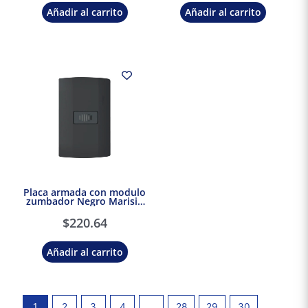
Añadir al carrito
Añadir al carrito
Placa armada con modulo
zumbador Negro Marisio
Black
$
220.64
Añadir al carrito
1
2
3
4
…
28
29
30