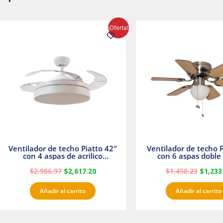
El
El
El
¡Oferta!
precio
precio
precio
original
actual
origina
era:
es:
era:
$2,986.97.
$2,617.20.
$1,450.
Ventilador de techo Piatto 42″
Ventilador de techo P
con 4 aspas de acrilico
con 6 aspas doble 
transparente
Satinado Master
$
2,986.97
$
2,617.20
$
1,450.23
$
1,233
Añadir al carrito
Añadir al carrito