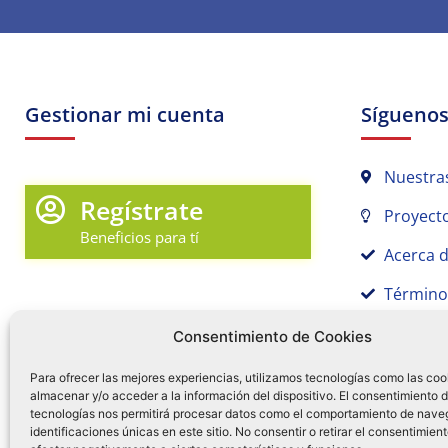
Gestionar mi cuenta
Sígueno
Nuestra
Regístrate
Proyecto
Beneficios para tí
Acerca 
Término
Promociones y Novedades
Aviso de
Consentimiento de Cookies
Sígue tu pedido
Para ofrecer las mejores experiencias, utilizamos tecnologías como las coo
almacenar y/o acceder a la información del dispositivo. El consentimiento 
Mi Cuenta en Tamex
tecnologías nos permitirá procesar datos como el comportamiento de nave
55 
identificaciones únicas en este sitio. No consentir o retirar el consentimien
Mis Favoritos