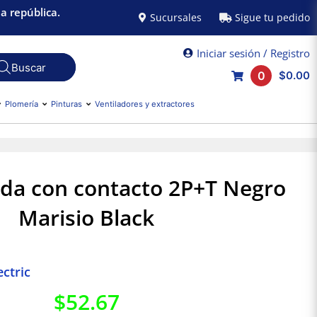
a república.
Sucursales
Sigue tu pedido
Iniciar sesión / Registro
0
$0.00
Plomería
Pinturas
Ventiladores y extractores
da con contacto 2P+T Negro
Marisio Black
ctric
$
52.67