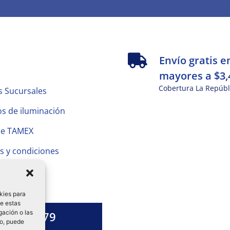
s
Envío gratis e
mayores a $3,
Cobertura La Repúbl
s Sucursales
s de iluminación
de TAMEX
s y condiciones
 Privacidad
kies para
de estas
gación o las
1328 13 79
to, puede