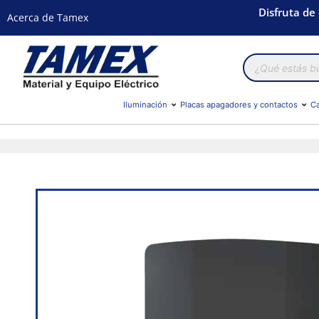
Disfruta de
Acerca de Tamex
Búsqueda
de
productos
Iluminación
Placas apagadores y contactos
Ca