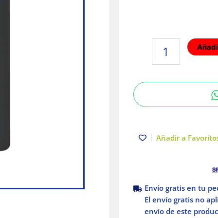
Placa
Añadir
armada
con
contacto
2P+T
Negro
Marisio
Black
cantidad
Añadir a Favoritos
Envío gratis en tu p
El envío gratis no ap
envío de este product