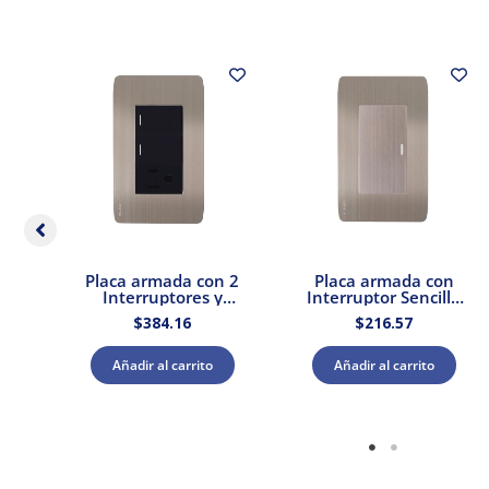
as
Placa armada con 2
Placa armada con
ivo
Interruptores y
Interruptor Sencillo
.
Contacto Stalo &
Acero Stalo & Kristalo
$
384.16
$
216.57
er
Kristalo Leviton
Leviton
Añadir al carrito
Añadir al carrito