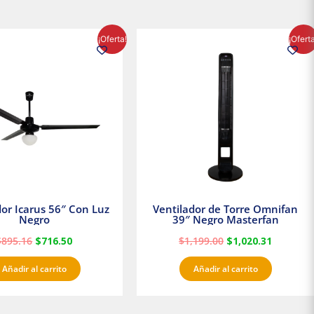
El
El
El
El
¡Oferta!
¡Ofert
precio
precio
precio
precio
original
actual
original
actual
era:
es:
era:
es:
$895.16.
$716.50.
$1,199.00.
$1,020.3
dor Icarus 56″ Con Luz
Ventilador de Torre Omnifan
Negro
39″ Negro Masterfan
$
895.16
$
716.50
$
1,199.00
$
1,020.31
Añadir al carrito
Añadir al carrito