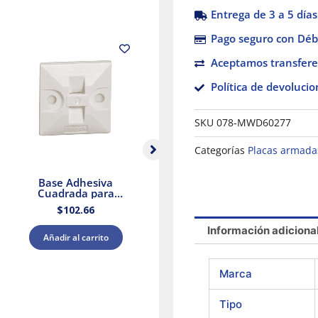
Entrega de 3 a 5 días
Pago seguro con Débi
Aceptamos transfere
Política de devolucio
SKU
078-MWD60277
Categorías
Placas armada
Base Adhesiva
Pack de 5 Socket
Cuadrada para
Portalámparas
B
Cinchos de Plástico
cuadrada E27 Blanco
$
102.66
$
137.39
100pzs. Dexson
Dexson Schneider
DXN3200B
Electric
Información adiciona
Añadir al carrito
Añadir al carrito
Marca
Tipo