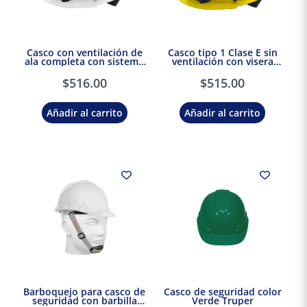
Casco con ventilación de
Casco tipo 1 Clase E sin
ala completa con sistema
ventilación con visera
de accesorios BOLT™ Tipo
delantera amarilla |
1 clase C | Milwaukee
Milwaukee
$
516.00
$
515.00
Añadir al carrito
Añadir al carrito
Barboquejo para casco de
Casco de seguridad color
seguridad con barbilla
Verde Truper