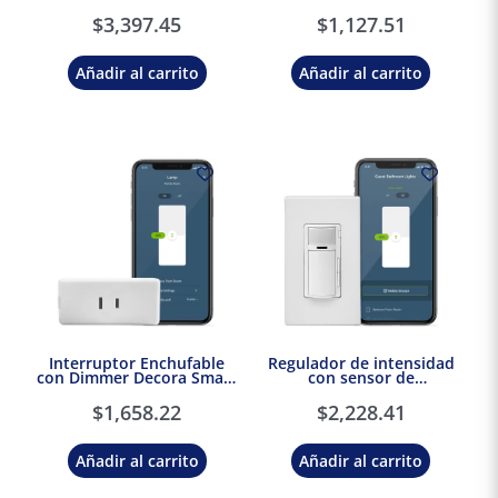
Decora, Wi-Fi Leviton
Leviton
$
3,397.45
$
1,127.51
Añadir al carrito
Añadir al carrito
Interruptor Enchufable
Regulador de intensidad
con Dimmer Decora Smart
con sensor de
Wi-Fi 2ª Generación
movimiento inteligente
Leviton
Leviton Decora
$
1,658.22
$
2,228.41
Añadir al carrito
Añadir al carrito