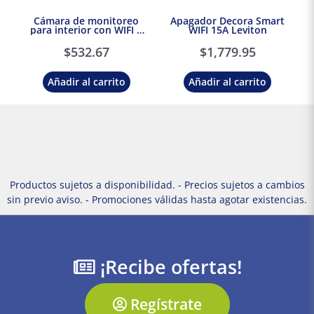
Cámara de monitoreo
Apagador Decora Smart
para interior con WIFI y
WIFI 15A Leviton
visión nocturna 115°
Tecnolite Connect
$
532.67
$
1,779.95
Añadir al carrito
Añadir al carrito
Productos sujetos a disponibilidad. - Precios sujetos a cambios
sin previo aviso. - Promociones válidas hasta agotar existencias.
¡Recibe ofertas!
Regístrate