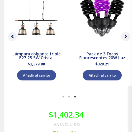
Lámpara colgante triple
Pack de 3 Focos
E27 25.5W Cristal
Fluorescentes 20W Luz
Negro/Dorado Tecnolite
Negra Base E27 Tecnolite
$
2,379.88
$
329.21
Añadir al carrito
Añadir al carrito
$
1,402.34
IVA INCLUIDO