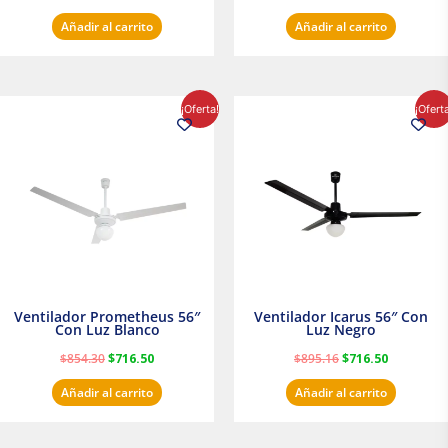
Añadir al carrito
Añadir al carrito
El
El
El
El
¡Oferta!
¡Ofert
precio
precio
precio
precio
original
actual
original
actual
era:
es:
era:
es:
$854.30.
$716.50.
$895.16.
$716.50.
Ventilador Prometheus 56″
Ventilador Icarus 56″ Con
Con Luz Blanco
Luz Negro
$
854.30
$
716.50
$
895.16
$
716.50
Añadir al carrito
Añadir al carrito