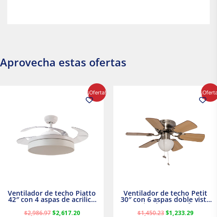
Aprovecha estas ofertas
El
El
El
El
¡Oferta!
¡Ofert
precio
precio
precio
precio
original
actual
original
actual
era:
es:
era:
es:
$2,986.97.
$2,617.20.
$1,450.23.
$1,233.2
Ventilador de techo Piatto
Ventilador de techo Petit
42″ con 4 aspas de acrilico
30″ con 6 aspas doble vista
transparente
Satinado Masterfan
$
2,986.97
$
2,617.20
$
1,450.23
$
1,233.29