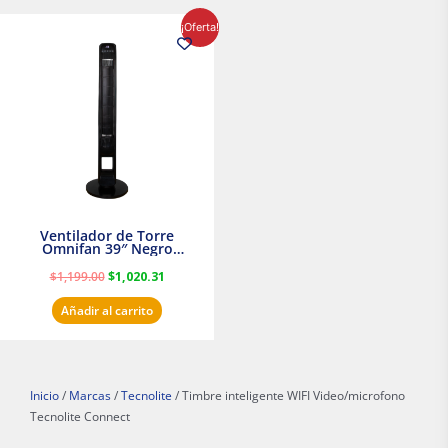
El
El
¡Oferta!
precio
precio
original
actual
era:
es:
$1,199.00.
$1,020.31.
Ventilador de Torre
Omnifan 39″ Negro
Masterfan
$
1,199.00
$
1,020.31
Añadir al carrito
Inicio
/
Marcas
/
Tecnolite
/ Timbre inteligente WIFI Video/microfono
Tecnolite Connect