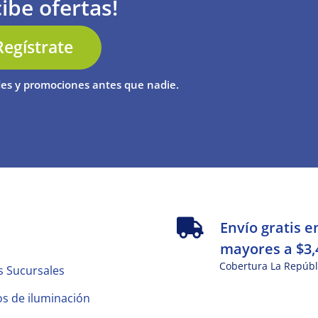
ibe ofertas!
Regístrate
es y promociones antes que nadie.
s
Envío gratis e
mayores a $3,
Cobertura La Repúbl
s Sucursales
s de iluminación