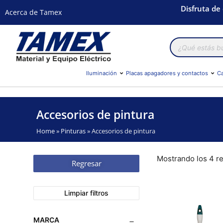
Disfruta de
Acerca de Tamex
Búsqueda
de
productos
Iluminación
Placas apagadores y contactos
Ca
Accesorios de pintura
Home
»
Pinturas
»
Accesorios de pintura
Mostrando los 4 r
Regresar
Limpiar filtros
MARCA