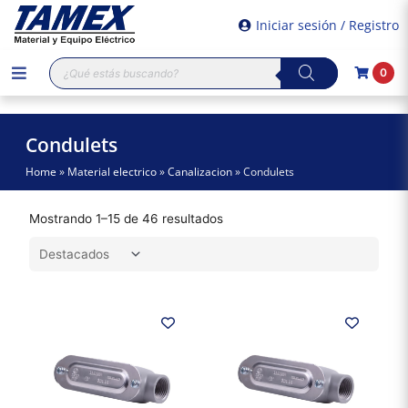
Iniciar sesión / Registro
Búsqueda
0
de
productos
Condulets
Home
»
Material electrico
»
Canalizacion
»
Condulets
Mostrando 1–15 de 46 resultados