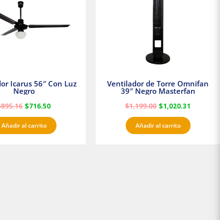
dor Icarus 56″ Con Luz
Ventilador de Torre Omnifan
Negro
39″ Negro Masterfan
$
895.16
$
716.50
$
1,199.00
$
1,020.31
Añadir al carrito
Añadir al carrito