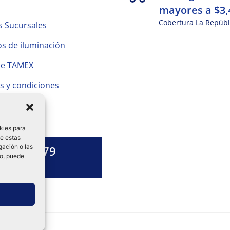
mayores a $3,
Cobertura La Repúbl
s Sucursales
s de iluminación
de TAMEX
s y condiciones
 Privacidad
kies para
de estas
gación o las
1328 13 79
to, puede
es una duda?
ok-
tagram
Linkedin-
in