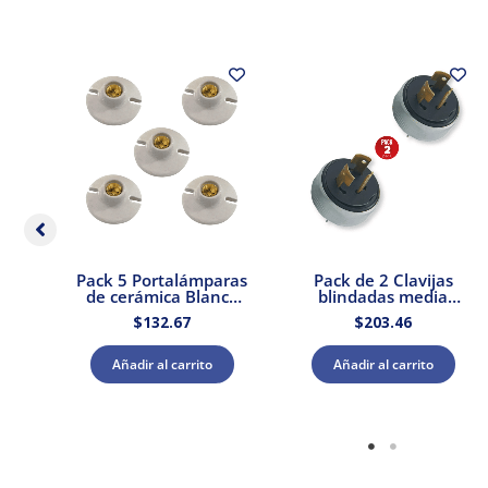
ra
Pack 5 Portalámparas
Pack de 2 Clavijas
W
de cerámica Blanca
blindadas media
E27 250V 660W Royer
vedia vuelta 3P 20A
$
132.67
$
203.46
127V Royer
Añadir al carrito
Añadir al carrito