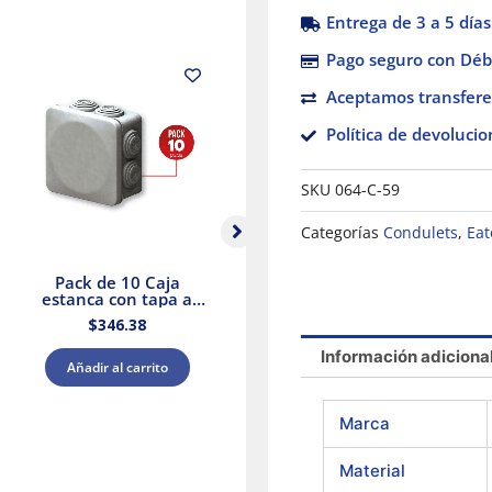
Entrega de 3 a 5 días
Pago seguro con Débi
Aceptamos transfere
Política de devolucio
SKU
064-C-59
Categorías
Condulets
,
Eat
Pack de 10 Caja
Módulo ciego 1/3
estanca con tapa a
negro mate Stalo &
presión y conos
Kristalo Leviton
$
346.38
$
25.79
80x80x45 IP55 Royer
WDC0808P
Información adiciona
Añadir al carrito
Añadir al carrito
Marca
Material