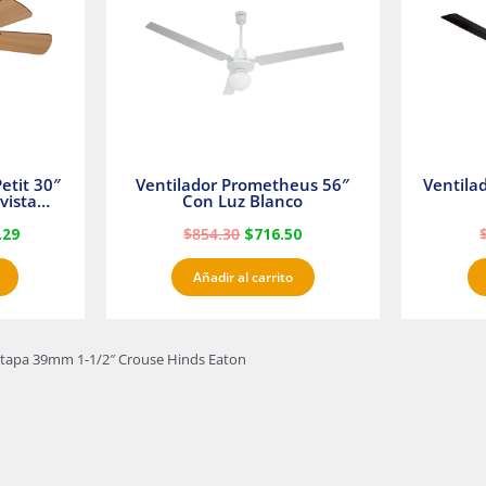
etit 30″
Ventilador Prometheus 56″
Ventila
vista
Con Luz Blanco
fan
.29
$
854.30
$
716.50
Añadir al carrito
n tapa 39mm 1-1/2″ Crouse Hinds Eaton