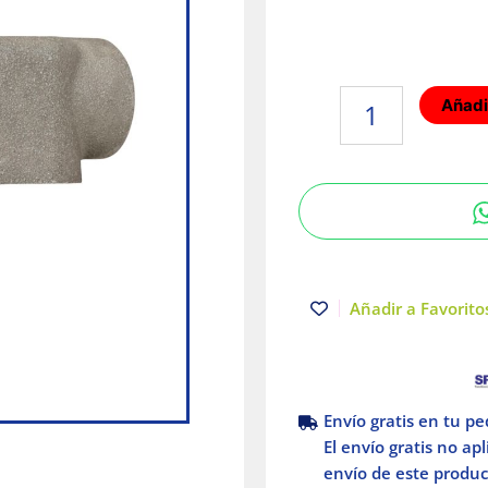
Condulet
Añadir
C
serie
9
con
tapa
39mm
1-
1/2"
Añadir a Favoritos
Crouse
Hinds
Eaton
cantidad
Envío gratis en tu p
El envío gratis no ap
envío de este product