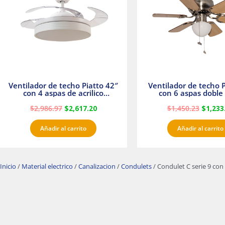
Ventilador de techo Piatto 42″
Ventilador de techo P
con 4 aspas de acrilico
con 6 aspas doble 
transparente
Satinado Master
$
2,986.97
$
2,617.20
$
1,450.23
$
1,233
Añadir al carrito
Añadir al carrito
Inicio
/
Material electrico
/
Canalizacion
/
Condulets
/ Condulet C serie 9 co