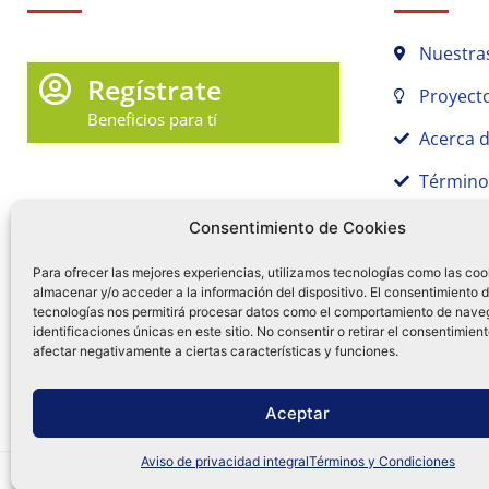
Nuestra
Regístrate
Proyecto
Beneficios para tí
Acerca 
Término
Promociones y Novedades
Aviso de
Consentimiento de Cookies
Sígue tu pedido
Para ofrecer las mejores experiencias, utilizamos tecnologías como las coo
almacenar y/o acceder a la información del dispositivo. El consentimiento 
Mi Cuenta en Tamex
tecnologías nos permitirá procesar datos como el comportamiento de nave
55 
identificaciones únicas en este sitio. No consentir o retirar el consentimien
Mis Favoritos
afectar negativamente a ciertas características y funciones.
¿Tien
0
Facebo
Ins
f
Aceptar
Aviso de privacidad integral
Términos y Condiciones
Distribuidora Tamex - México
e-commerce