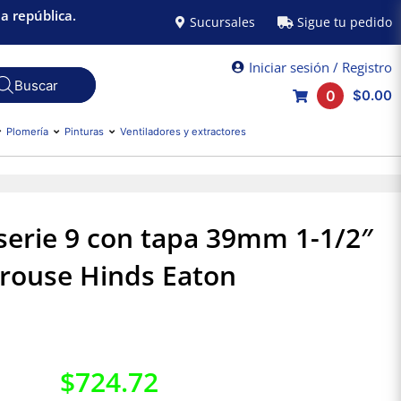
a república.
Sucursales
Sigue tu pedido
Iniciar sesión / Registro
0
$0.00
Plomería
Pinturas
Ventiladores y extractores
serie 9 con tapa 39mm 1-1/2″
rouse Hinds Eaton
$
724.72