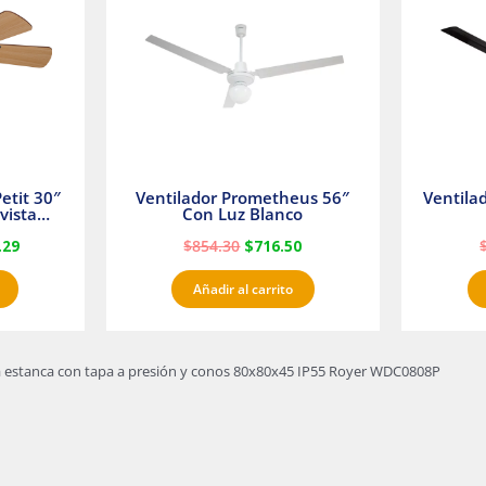
23.
$1,233.29.
$854.30.
$716.50.
etit 30″
Ventilador Prometheus 56″
Ventila
vista
Con Luz Blanco
fan
.29
$
854.30
$
716.50
Añadir al carrito
a estanca con tapa a presión y conos 80x80x45 IP55 Royer WDC0808P