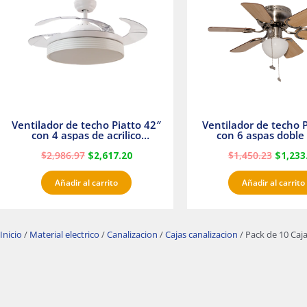
$2,986.97.
$2,617.20.
$1,450.
Ventilador de techo Piatto 42″
Ventilador de techo P
con 4 aspas de acrilico
con 6 aspas doble 
transparente
Satinado Master
$
2,986.97
$
2,617.20
$
1,450.23
$
1,233
Añadir al carrito
Añadir al carrito
Inicio
/
Material electrico
/
Canalizacion
/
Cajas canalizacion
/ Pack de 10 Caj