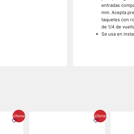
entradas compa
mm. Acepta pre
taquetes con ro
de 1/4 de vuelta
Se usa en insta
El
El
El
¡Oferta!
¡Oferta!
precio
precio
precio
l
actual
original
actual
es:
era:
es: