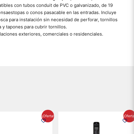
tibles con tubos conduit de PVC o galvanizado, de 19
nsaestopas o conos pasacable en las entradas. Incluye
sca para instalación sin necesidad de perforar, tornillos
 y tapones para cubrir tornillos.
laciones exteriores, comerciales o residenciales.
El
El
El
El
¡Oferta!
¡Ofert
precio
precio
precio
precio
original
actual
original
actual
era:
es:
era:
es: