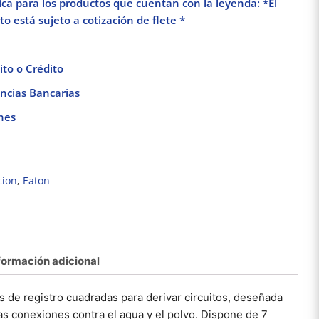
lica para los productos que cuentan con la leyenda: *El
o está sujeto a cotización de flete *
to o Crédito
ncias Bancarias
nes
cion
,
Eaton
Módulo ciego 1/3
Pack 5 Portalámparas
Pack 
negro mate Stalo &
de cerámica Blanca
blin
Kristalo Leviton
E27 250V 660W Royer
vedia 
$
25.79
$
132.67
12
Añadir al carrito
Añadir al carrito
Añad
formación adicional
s de registro cuadradas para derivar circuitos, deseñada
as conexiones contra el agua y el polvo. Dispone de 7