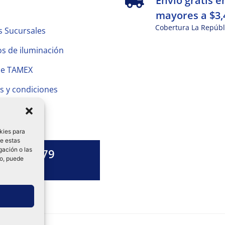
Envío gratis e
mayores a $3,
Cobertura La Repúbl
s Sucursales
s de iluminación
de TAMEX
s y condiciones
 Privacidad
kies para
de estas
gación o las
1328 13 79
to, puede
es una duda?
ok-
tagram
Linkedin-
in