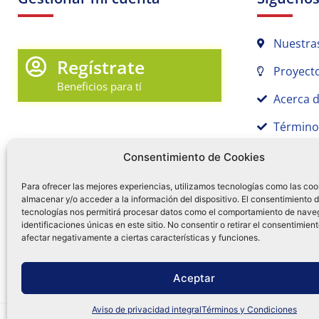
Nuestra
Regístrate
Proyecto
Beneficios para tí
Acerca 
Término
Promociones y Novedades
Aviso de
Consentimiento de Cookies
Sígue tu pedido
Para ofrecer las mejores experiencias, utilizamos tecnologías como las coo
Mi Cuenta en Tamex
almacenar y/o acceder a la información del dispositivo. El consentimiento 
tecnologías nos permitirá procesar datos como el comportamiento de nave
55 
identificaciones únicas en este sitio. No consentir o retirar el consentimien
Mis Favoritos
afectar negativamente a ciertas características y funciones.
¿Tien
0
Facebo
Ins
f
Aceptar
Aviso de privacidad integral
Términos y Condiciones
Distribuidora Tamex - México