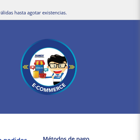
álidas hasta agotar existencias.
Métodos de pago