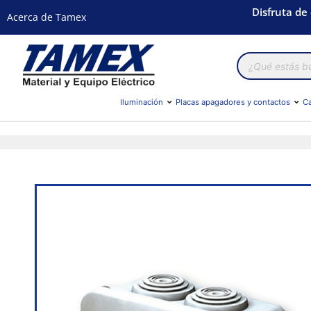
Disfruta de
Acerca de Tamex
Búsqueda
de
productos
Iluminación
Placas apagadores y contactos
Ca