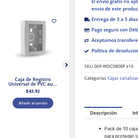
El envío gratis no ap
WDC0808P
envío de este product
cantidad
Entrega de 3 a 5 días
Pago seguro con Débi
Aceptamos transfere
Política de devolucio
SKU
069-WDC0808P x10
Categorías
Cajas canaliza
Caja de Registro
Caja plastica TMK
Universal de PVC auto
Color Blanco De PVC
extinguible Blanco
auto extinguible
$
43.92
$
24.77
Thorsman
Thorsman
Añadir al carrito
Añadir al carrito
Descripción
In
Pack de 10 caja
para proteger l