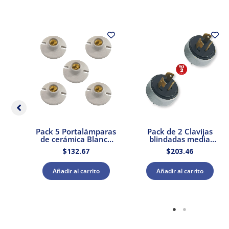
3
Pack 5 Portalámparas
Pack de 2 Clavijas
 &
de cerámica Blanca
blindadas media
n
E27 250V 660W Royer
vedia vuelta 3P 20A
$
132.67
$
203.46
127V Royer
Añadir al carrito
Añadir al carrito