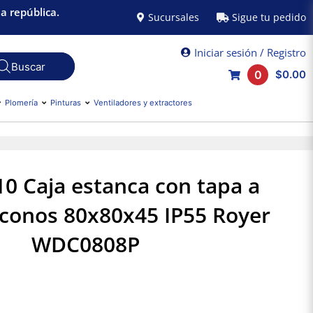
a república.
Sucursales
Sigue tu pedido
Iniciar sesión / Registro
0
$0.00
Plomería
Pinturas
Ventiladores y extractores
10 Caja estanca con tapa a
 conos 80x80x45 IP55 Royer
WDC0808P