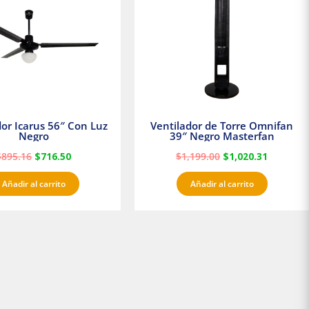
$895.16.
$716.50.
$1,199.00.
$1,020.3
dor Icarus 56″ Con Luz
Ventilador de Torre Omnifan
Negro
39″ Negro Masterfan
$
895.16
$
716.50
$
1,199.00
$
1,020.31
Añadir al carrito
Añadir al carrito