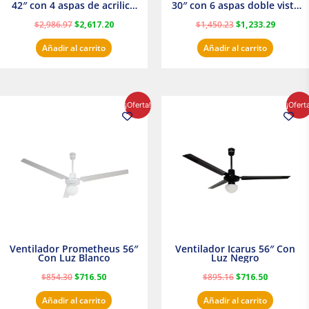
42″ con 4 aspas de acrilico
30″ con 6 aspas doble vista
transparente
Satinado Masterfan
$
2,986.97
$
2,617.20
$
1,450.23
$
1,233.29
Añadir al carrito
Añadir al carrito
El
El
El
El
¡Oferta!
¡Ofert
precio
precio
precio
precio
original
actual
original
actual
era:
es:
era:
es:
$854.30.
$716.50.
$895.16.
$716.50.
Ventilador Prometheus 56″
Ventilador Icarus 56″ Con
Con Luz Blanco
Luz Negro
$
854.30
$
716.50
$
895.16
$
716.50
Añadir al carrito
Añadir al carrito