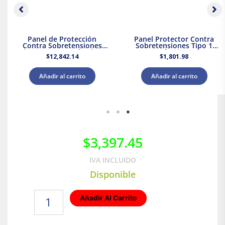
Panel de Protección
Panel Protector Contra
Contra Sobretensiones
Sobretensiones Tipo 1
Tipo 2 Supresor de Picos
Supresor de Picos 120/240
$
12,842.14
$
1,801.98
208Y/120 V CA Leviton
V CA Leviton
Añadir al carrito
Añadir al carrito
$
3,397.45
IVA INCLUIDO
Disponible
Interruptor
Añadir Al Carrito
controlador
de