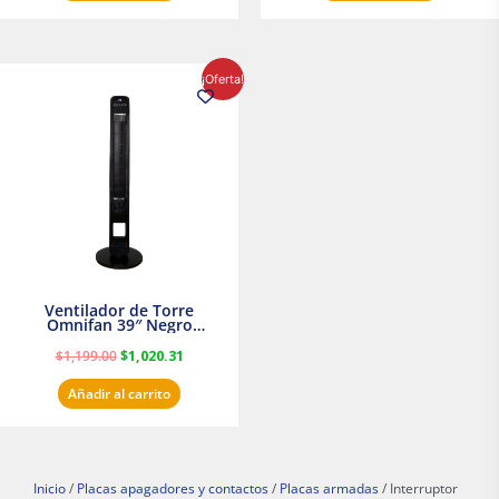
El
El
¡Oferta!
precio
precio
original
actual
era:
es:
$1,199.00.
$1,020.31.
Ventilador de Torre
Omnifan 39″ Negro
Masterfan
$
1,199.00
$
1,020.31
Añadir al carrito
Inicio
/
Placas apagadores y contactos
/
Placas armadas
/ Interruptor