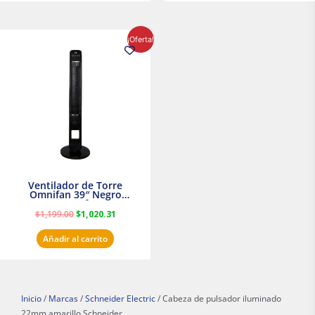
El
El
¡Oferta!
precio
precio
original
actual
era:
es:
$1,199.00.
$1,020.31.
Ventilador de Torre
Omnifan 39″ Negro
Masterfan
$
1,199.00
$
1,020.31
Añadir al carrito
Inicio
/
Marcas
/
Schneider Electric
/ Cabeza de pulsador iluminado
22mm amarillo Schneider