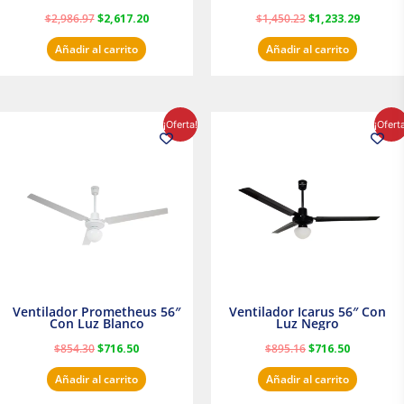
transparente
Satinado Masterfan
$
2,986.97
$
2,617.20
$
1,450.23
$
1,233.29
Añadir al carrito
Añadir al carrito
El
El
El
El
¡Oferta!
¡Ofert
precio
precio
precio
precio
original
actual
original
actual
era:
es:
era:
es:
$854.30.
$716.50.
$895.16.
$716.50.
Ventilador Prometheus 56″
Ventilador Icarus 56″ Con
Con Luz Blanco
Luz Negro
$
854.30
$
716.50
$
895.16
$
716.50
Añadir al carrito
Añadir al carrito