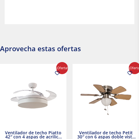
Aprovecha estas ofertas
El
El
El
El
¡Oferta!
¡Ofert
precio
precio
precio
precio
original
actual
original
actual
era:
es:
era:
es:
$2,986.97.
$2,617.20.
$1,450.23.
$1,233.2
Ventilador de techo Piatto
Ventilador de techo Petit
42″ con 4 aspas de acrilico
30″ con 6 aspas doble vista