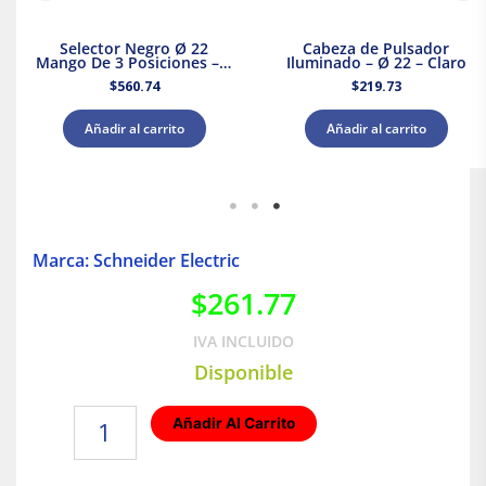
Selector Negro Ø 22
Cabeza de Pulsador
Mango De 3 Posiciones – 2
Iluminado – Ø 22 – Claro
Na
$
560.74
$
219.73
Añadir al carrito
Añadir al carrito
Marca: Schneider Electric
$
261.77
IVA INCLUIDO
Disponible
Cabeza
Añadir Al Carrito
de
pulsador
iluminado