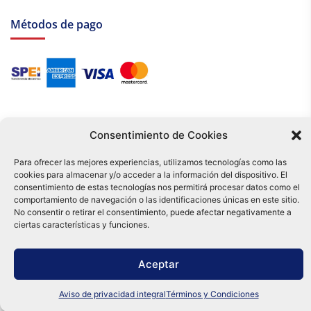
Métodos de pago
Consentimiento de Cookies
Para ofrecer las mejores experiencias, utilizamos tecnologías como las
cookies para almacenar y/o acceder a la información del dispositivo. El
Tu compra es respaldada por nuestro certificado SSL y operada bajo las
consentimiento de estas tecnologías nos permitirá procesar datos como el
mejores prácticas de seguridad.
comportamiento de navegación o las identificaciones únicas en este sitio.
Distribuidora Tamex - México
No consentir o retirar el consentimiento, puede afectar negativamente a
e-commerce
ciertas características y funciones.
0
Aceptar
Aviso de privacidad integral
Términos y Condiciones