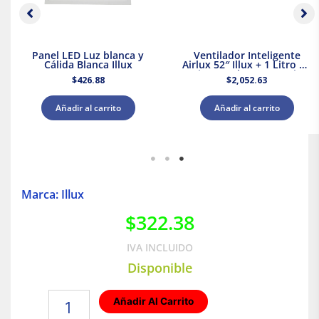
Panel LED Luz blanca y
Ventilador Inteligente
Cálida Blanca Illux
Airlux 52″ Illux + 1 Litro de
Pintura Blanca Acuario
$
426.88
$
2,052.63
Añadir al carrito
Añadir al carrito
Marca: Illux
$
322.38
IVA INCLUIDO
Disponible
Lámpara
Añadir Al Carrito
de