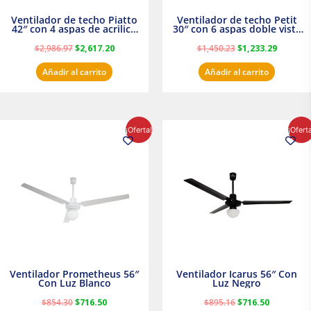
Ventilador de techo Piatto
Ventilador de techo Petit
42″ con 4 aspas de acrilico
30″ con 6 aspas doble vista
transparente
Satinado Masterfan
$
2,986.97
$
2,617.20
$
1,450.23
$
1,233.29
Añadir al carrito
Añadir al carrito
El
El
El
El
¡Oferta!
¡Ofert
precio
precio
precio
precio
original
actual
original
actual
era:
es:
era:
es:
$854.30.
$716.50.
$895.16.
$716.50.
Ventilador Prometheus 56″
Ventilador Icarus 56″ Con
Con Luz Blanco
Luz Negro
$
854.30
$
716.50
$
895.16
$
716.50