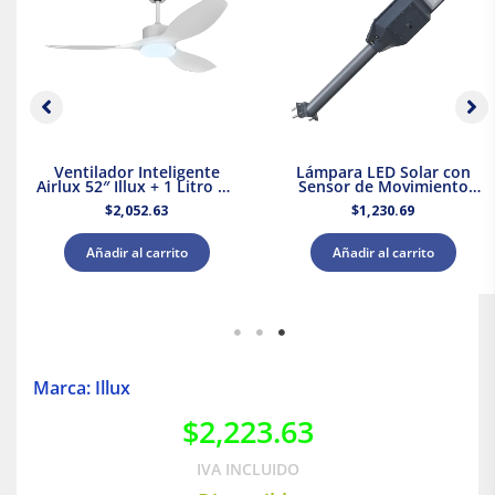
Ventilador Inteligente
Lámpara LED Solar con
Airlux 52″ Illux + 1 Litro de
Sensor de Movimiento
Pintura Blanca Acuario
para Sobreponer Illux
$
2,052.63
$
1,230.69
Añadir al carrito
Añadir al carrito
Marca: Illux
$
2,223.63
IVA INCLUIDO