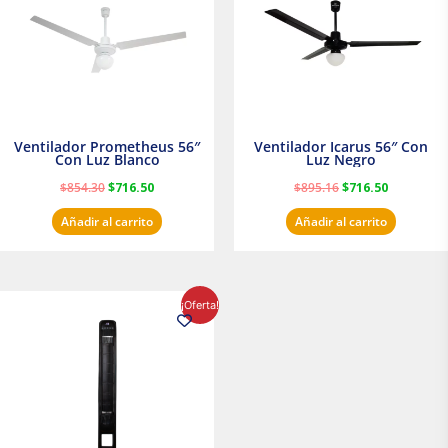
Ventilador Prometheus 56″
Ventilador Icarus 56″ Con
Con Luz Blanco
Luz Negro
$
854.30
$
716.50
$
895.16
$
716.50
Añadir al carrito
Añadir al carrito
El
El
¡Oferta!
precio
precio
original
actual
era:
es:
$1,199.00.
$1,020.31.