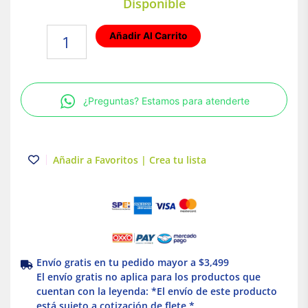
Disponible
Interior
Añadir Al Carrito
de
tablero
NQ
42P
¿Preguntas? Estamos para atenderte
3F
4H
225A
Schneider
Añadir a Favoritos | Crea tu lista
Electric
cantidad
Envío gratis en tu pedido mayor a $3,499
El envío gratis no aplica para los productos que
cuentan con la leyenda: *El envío de este producto
está sujeto a cotización de flete *