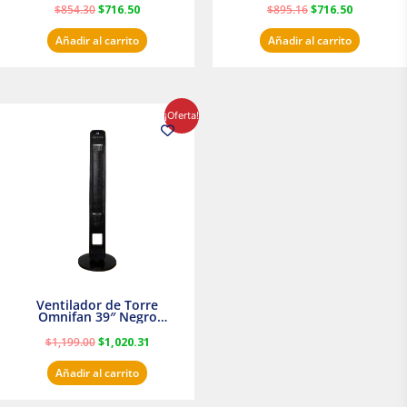
$
854.30
$
716.50
$
895.16
$
716.50
Añadir al carrito
Añadir al carrito
El
El
¡Oferta!
precio
precio
original
actual
era:
es:
$1,199.00.
$1,020.31.
Ventilador de Torre
Omnifan 39″ Negro
Masterfan
$
1,199.00
$
1,020.31
Añadir al carrito