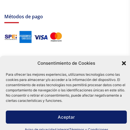
Métodos de pago
Consentimiento de Cookies
Para ofrecer las mejores experiencias, utilizamos tecnologías como las
cookies para almacenar y/o acceder a la información del dispositivo. El
Tu compra es respaldada por nuestro certificado SSL y operada bajo las
consentimiento de estas tecnologías nos permitirá procesar datos como el
mejores prácticas de seguridad.
comportamiento de navegación o las identificaciones únicas en este sitio.
Distribuidora Tamex - México
No consentir o retirar el consentimiento, puede afectar negativamente a
e-commerce
ciertas características y funciones.
0
Aceptar
Aviso de privacidad integral
Términos y Condiciones