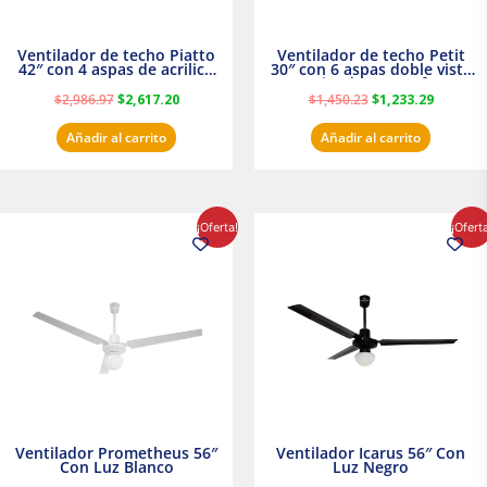
Ventilador de techo Piatto
Ventilador de techo Petit
42″ con 4 aspas de acrilico
30″ con 6 aspas doble vista
transparente
Satinado Masterfan
$
2,986.97
$
2,617.20
$
1,450.23
$
1,233.29
Añadir al carrito
Añadir al carrito
El
El
El
El
¡Oferta!
¡Ofert
precio
precio
precio
precio
original
actual
original
actual
era:
es:
era:
es:
$854.30.
$716.50.
$895.16.
$716.50.
Ventilador Prometheus 56″
Ventilador Icarus 56″ Con
Con Luz Blanco
Luz Negro