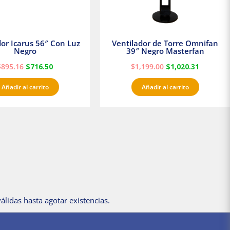
dor Icarus 56″ Con Luz
Ventilador de Torre Omnifan
Negro
39″ Negro Masterfan
$
895.16
$
716.50
$
1,199.00
$
1,020.31
Añadir al carrito
Añadir al carrito
álidas hasta agotar existencias.