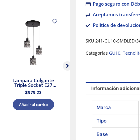
Pago seguro con Débi
Aceptamos transfere
Política de devolucio
SKU
241-GU10-SMDLED/3
Categorías
GU10
,
Tecnolit
Lámpara Colgante
Lámpara colgante
Triple Socket E27
triple E27 25.5W
Información adiciona
25.5W Negro Aurora II
Cristal Negro/Dorado
$
979.23
$
2,379.88
Tecnolite
Tecnolite
Añadir al carrito
Añadir al carrito
Marca
Tipo
Base