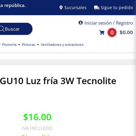
a república.
Sucursales
Sigue tu pedido
Iniciar sesión / Registro
0
$0.00
Plomería
Pinturas
Ventiladores y extractores
GU10 Luz fría 3W Tecnolite
$
16.00
IVA INCLUIDO