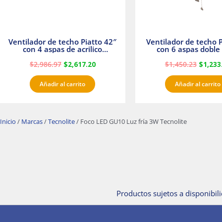
Ventilador de techo Piatto 42″
Ventilador de techo P
con 4 aspas de acrilico
con 6 aspas doble 
transparente
Satinado Master
$
2,986.97
$
2,617.20
$
1,450.23
$
1,233
Añadir al carrito
Añadir al carrito
Inicio
/
Marcas
/
Tecnolite
/ Foco LED GU10 Luz fría 3W Tecnolite
Productos sujetos a disponibili