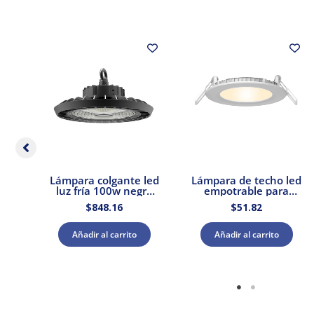
s
Lámpara colgante led
Lámpara de techo led
0W
luz fría 100w negro
empotrable para
E27
Tecnolite
interior luz cálida 9w
$
848.16
$
51.82
Tecnolite
Añadir al carrito
Añadir al carrito