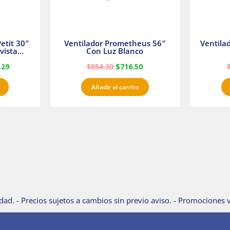
etit 30″
Ventilador Prometheus 56″
Ventila
vista
Con Luz Blanco
fan
.29
$
854.30
$
716.50
Añadir al carrito
dad. - Precios sujetos a cambios sin previo aviso. - Promociones v