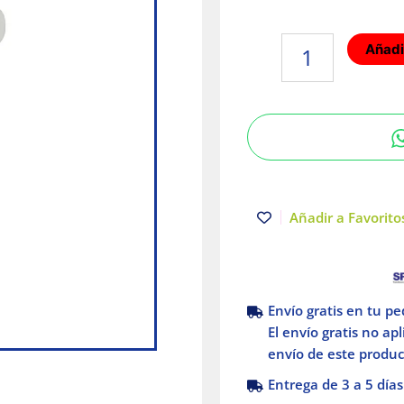
Foco
Añadir
LED
GU10
Luz
fría
3W
Tecnolite
cantidad
Añadir a Favoritos
Envío gratis en tu p
El envío gratis no ap
envío de este product
Entrega de 3 a 5 días