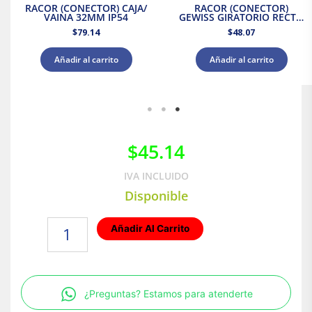
RACOR (CONECTOR) CAJA/
RACOR (CONECTOR)
VAINA 32MM IP54
GEWISS GIRATORIO RECTO
CON PASO METRICO IP54
$
79.14
$
48.07
25MM
Añadir al carrito
Añadir al carrito
$
45.14
IVA INCLUIDO
Disponible
CURVA
Añadir Al Carrito
RADIO
ESTRECHO
RKS/32
cantidad
¿Preguntas? Estamos para atenderte