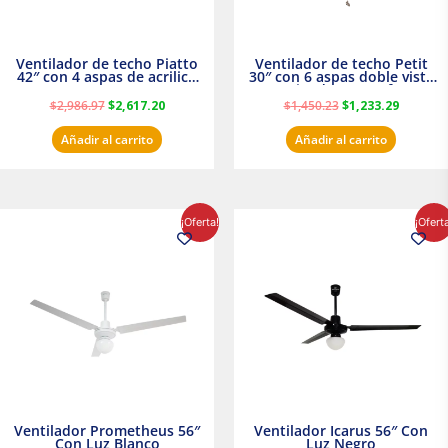
Ventilador de techo Piatto
Ventilador de techo Petit
42″ con 4 aspas de acrilico
30″ con 6 aspas doble vista
transparente
Satinado Masterfan
$
2,986.97
$
2,617.20
$
1,450.23
$
1,233.29
Añadir al carrito
Añadir al carrito
El
El
El
El
¡Oferta!
¡Ofert
precio
precio
precio
precio
original
actual
original
actual
era:
es:
era:
es:
$854.30.
$716.50.
$895.16.
$716.50.
Ventilador Prometheus 56″
Ventilador Icarus 56″ Con
Con Luz Blanco
Luz Negro