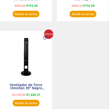
$
854.30
$
716.50
$
895.16
$
716.50
Añadir al carrito
Añadir al carrito
El
El
¡Oferta!
precio
precio
original
actual
era:
es:
$1,199.00.
$1,020.31.
Ventilador de Torre
Omnifan 39″ Negro
Masterfan
$
1,199.00
$
1,020.31
Añadir al carrito