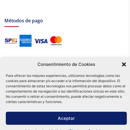
Métodos de pago
Consentimiento de Cookies
Para ofrecer las mejores experiencias, utilizamos tecnologías como las
cookies para almacenar y/o acceder a la información del dispositivo. El
Tu compra es respaldada por nuestro certificado SSL y operada bajo las
consentimiento de estas tecnologías nos permitirá procesar datos como el
mejores prácticas de seguridad.
comportamiento de navegación o las identificaciones únicas en este sitio.
No consentir o retirar el consentimiento, puede afectar negativamente a
Distribuidora Tamex - México
e-commerce
ciertas características y funciones.
0
Aceptar