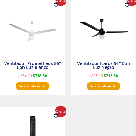
¡Oferta!
¡Ofert
precio
precio
precio
precio
original
actual
original
actual
era:
es:
era:
es:
$854.30.
$716.50.
$895.16.
$716.50.
Ventilador Prometheus 56″
Ventilador Icarus 56″ Con
Con Luz Blanco
Luz Negro
$
854.30
$
716.50
$
895.16
$
716.50
Añadir al carrito
Añadir al carrito
El
El
¡Oferta!
precio
precio
original
actual
era:
es:
$1,199.00.
$1,020.31.