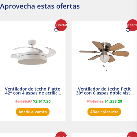
Aprovecha estas ofertas
El
El
El
El
¡Oferta!
¡Ofert
precio
precio
precio
precio
original
actual
original
actual
era:
es:
era:
es:
$2,986.97.
$2,617.20.
$1,450.23.
$1,233.2
Ventilador de techo Piatto
Ventilador de techo Petit
42″ con 4 aspas de acrilico
30″ con 6 aspas doble vista
transparente
Satinado Masterfan
$
2,986.97
$
2,617.20
$
1,450.23
$
1,233.29
Añadir al carrito
Añadir al carrito
El
El
El
El