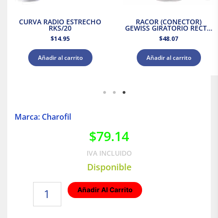
CURVA RADIO ESTRECHO
RACOR (CONECTOR)
RKS/20
GEWISS GIRATORIO RECTO
CON PASO METRICO IP54
$
14.95
$
48.07
25MM
Añadir al carrito
Añadir al carrito
Marca: Charofil
$
79.14
IVA INCLUIDO
Disponible
RACOR
Añadir Al Carrito
(CONECTOR)
CAJA/
VAINA