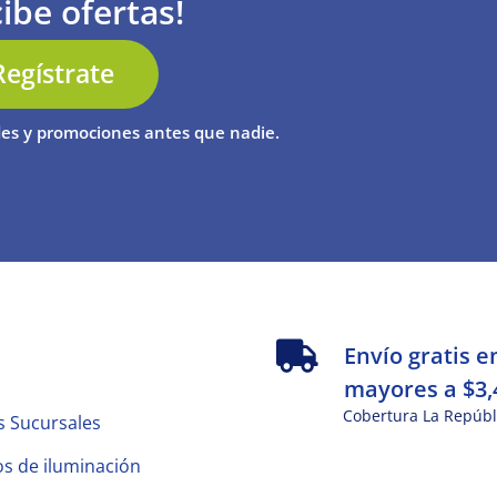
ibe ofertas!
Regístrate
es y promociones antes que nadie.
s
Envío gratis e
mayores a $3,
Cobertura La Repúbl
s Sucursales
s de iluminación