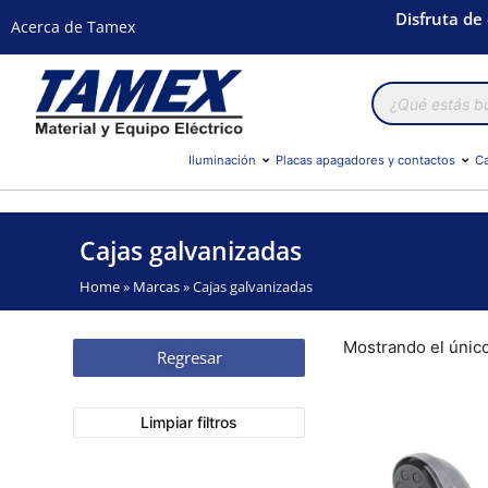
Disfruta de
Acerca de Tamex
Búsqueda
de
productos
Iluminación
Placas apagadores y contactos
Ca
Cajas galvanizadas
Home
»
Marcas
»
Cajas galvanizadas
Mostrando el únic
Regresar
Limpiar filtros