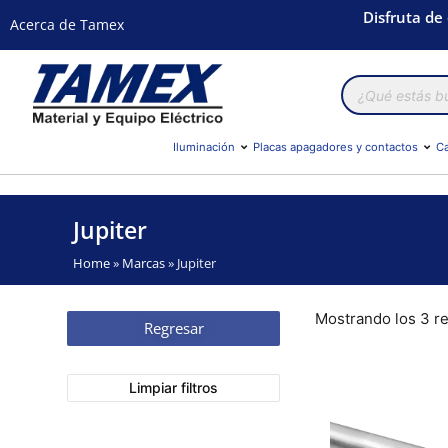
Disfruta de
Acerca de Tamex
Búsqueda
de
productos
Iluminación
Placas apagadores y contactos
Ca
Jupiter
Home
»
Marcas
»
Jupiter
Mostrando los 3 r
Regresar
Limpiar filtros