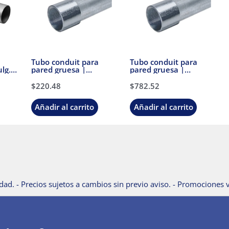
Tubo conduit para
Tubo conduit para
lg.
pared gruesa |
pared gruesa |
úpiter
Galvanizado | Pulg. 3/4
Galvanizado | Pulg. 2 |
| Con cople | Júpiter
Con cople | Júpiter
$
220.48
$
782.52
Añadir al carrito
Añadir al carrito
dad. - Precios sujetos a cambios sin previo aviso. - Promociones v