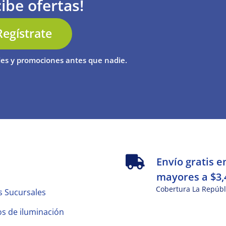
ibe ofertas!
Regístrate
es y promociones antes que nadie.
s
Envío gratis e
mayores a $3,
Cobertura La Repúbl
s Sucursales
s de iluminación