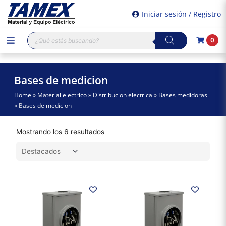
Iniciar sesión / Registro
Búsqueda
0
de
productos
Bases de medicion
Home
»
Material electrico
»
Distribucion electrica
»
Bases medidoras
»
Bases de medicion
Mostrando los 6 resultados