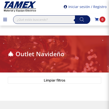
Iniciar sesión / Registro
Búsqueda
0
de
productos
🎄 Outlet Navideño
Limpiar filtros