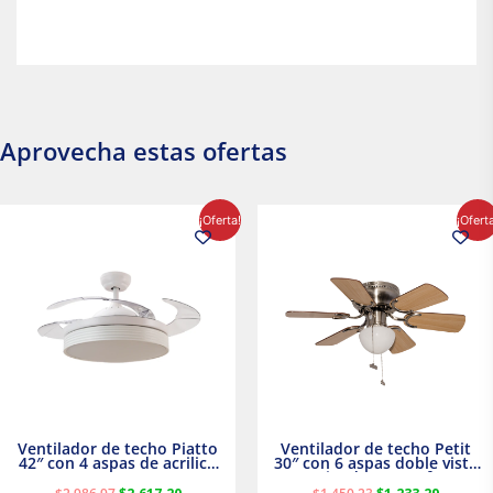
Aprovecha estas ofertas
El
El
El
El
¡Oferta!
¡Ofert
precio
precio
precio
precio
original
actual
original
actual
era:
es:
era:
es:
$2,986.97.
$2,617.20.
$1,450.23.
$1,233.2
Ventilador de techo Piatto
Ventilador de techo Petit
42″ con 4 aspas de acrilico
30″ con 6 aspas doble vista
transparente
Satinado Masterfan