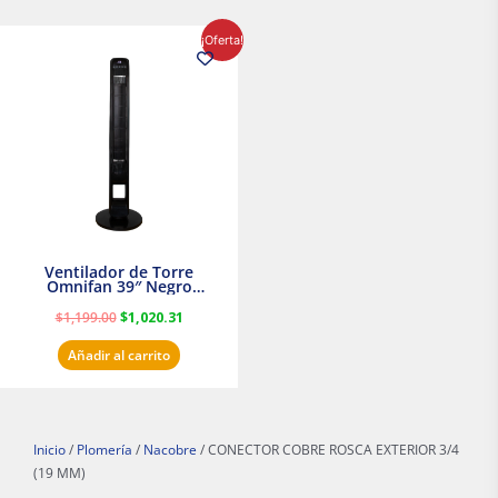
El
El
¡Oferta!
precio
precio
original
actual
era:
es:
$1,199.00.
$1,020.31.
Ventilador de Torre
Omnifan 39″ Negro
Masterfan
$
1,199.00
$
1,020.31
Añadir al carrito
Inicio
/
Plomería
/
Nacobre
/ CONECTOR COBRE ROSCA EXTERIOR 3/4
(19 MM)