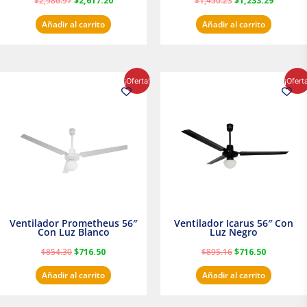
$
2,986.97
$
2,617.20
$
1,450.23
$
1,233.29
Añadir al carrito
Añadir al carrito
El
El
El
El
¡Oferta!
¡Ofert
precio
precio
precio
precio
original
actual
original
actual
era:
es:
era:
es:
$854.30.
$716.50.
$895.16.
$716.50.
Ventilador Prometheus 56″
Ventilador Icarus 56″ Con
Con Luz Blanco
Luz Negro
$
854.30
$
716.50
$
895.16
$
716.50
Añadir al carrito
Añadir al carrito