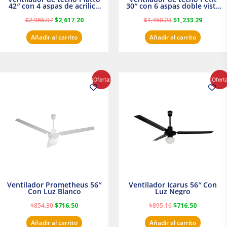
42″ con 4 aspas de acrilico
30″ con 6 aspas doble vista
transparente
Satinado Masterfan
$
2,986.97
$
2,617.20
$
1,450.23
$
1,233.29
Añadir al carrito
Añadir al carrito
El
El
El
El
¡Oferta!
¡Ofert
precio
precio
precio
precio
original
actual
original
actual
era:
es:
era:
es:
$854.30.
$716.50.
$895.16.
$716.50.
Ventilador Prometheus 56″
Ventilador Icarus 56″ Con
Con Luz Blanco
Luz Negro
$
854.30
$
716.50
$
895.16
$
716.50
Añadir al carrito
Añadir al carrito