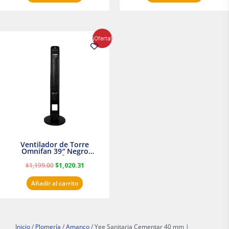
El
El
¡Oferta!
precio
precio
original
actual
era:
es:
$1,199.00.
$1,020.31.
Ventilador de Torre
Omnifan 39″ Negro
Masterfan
$
1,199.00
$
1,020.31
Añadir al carrito
Inicio
/
Plomería
/
Amanco
/ Yee Sanitaria Cementar 40 mm |