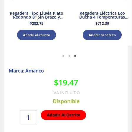
Regadera Tipo Lluvia Plato
Regadera Eléctrica Eco
Redondo 8″ Sin Brazo y
Ducha 4 Temperaturas
Chapetón Dica
5000 W Rotoplas 310996
$
282.75
$
712.39
Añadir al carrito
Añadir al carrito
Marca: Amanco
$
19.47
IVA INCLUIDO
Disponible
Yee
Añadir Al Carrito
Sanitaria
Cementar
40