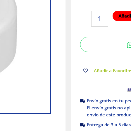
Tapón
Añadir
PVC
sanitario
160mm
|
Amanco
cantidad
Añadir a Favoritos
Envío gratis en tu p
El envío gratis no ap
envío de este product
Entrega de 3 a 5 días