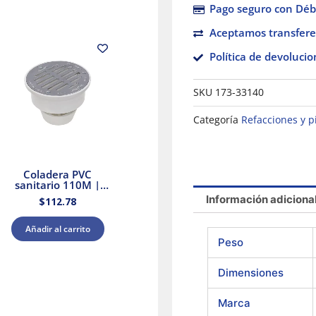
Pago seguro con Débi
Aceptamos transfere
Política de devolucio
SKU
173-33140
Categoría
Refacciones y p
Coladera PVC
sanitario 110M |
Amanco
Información adiciona
$
112.78
Añadir al carrito
Peso
Dimensiones
Marca