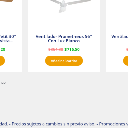
etit 30″
Ventilador Prometheus 56″
Ventila
vista
Con Luz Blanco
fan
.29
$
854.30
$
716.50
Añadir al carrito
nco
dad. - Precios sujetos a cambios sin previo aviso. - Promociones v