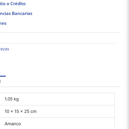
to o Crédito
ncias Bancarias
nes
iezas
l
1.05 kg
10 × 15 × 25 cm
Amanco