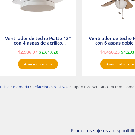
Ventilador de techo Piatto 42″
Ventilador de techo P
con 4 aspas de acrilico
con 6 aspas doble 
transparente
Satinado Master
$
2,986.97
$
2,617.20
$
1,450.23
$
1,233
Añadir al carrito
Añadir al carrito
Inicio
/
Plomería
/
Refacciones y piezas
/ Tapón PVC sanitario 160mm | Ama
Productos sujetos a disponibili