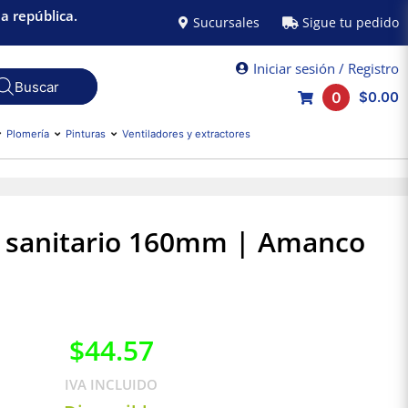
a república.
Sucursales
Sigue tu pedido
Iniciar sesión / Registro
0
$0.00
Plomería
Pinturas
Ventiladores y extractores
 sanitario 160mm | Amanco
$
44.57
IVA INCLUIDO