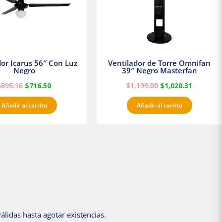
dor Icarus 56″ Con Luz
Ventilador de Torre Omnifan
Negro
39″ Negro Masterfan
$
895.16
$
716.50
$
1,199.00
$
1,020.31
Añadir al carrito
Añadir al carrito
álidas hasta agotar existencias.