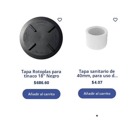
Tapa sanitario de
Tapa Rotoplas para
40mm, para uso de
tinaco 18″ Negro
drenaje domestico |
$
4.07
$
686.60
Amanco
Añadir al carrito
Añadir al carrito