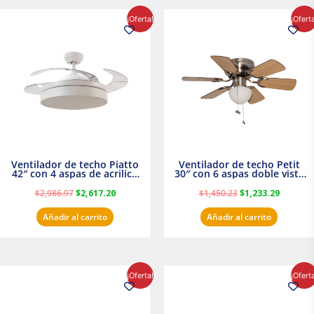
El
El
El
El
¡Oferta!
¡Ofert
precio
precio
precio
precio
original
actual
original
actual
era:
es:
era:
es:
$2,986.97.
$2,617.20.
$1,450.23.
$1,233.2
Ventilador de techo Piatto
Ventilador de techo Petit
42″ con 4 aspas de acrilico
30″ con 6 aspas doble vista
transparente
Satinado Masterfan
$
2,986.97
$
2,617.20
$
1,450.23
$
1,233.29
Añadir al carrito
Añadir al carrito
El
El
El
El
¡Oferta!
¡Ofert
precio
precio
precio
precio
original
actual
original
actual
era:
es:
era:
es: