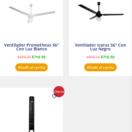
$854.30.
$716.50.
$895.16.
$716.50.
Ventilador Prometheus 56″
Ventilador Icarus 56″ Con
Con Luz Blanco
Luz Negro
$
854.30
$
716.50
$
895.16
$
716.50
Añadir al carrito
Añadir al carrito
El
El
¡Oferta!
precio
precio
original
actual
era:
es:
$1,199.00.
$1,020.31.