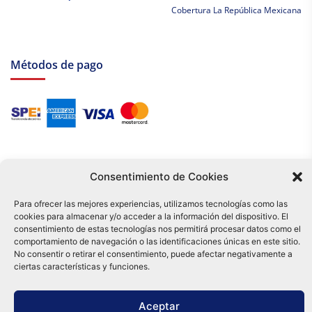
Cobertura La República Mexicana
Métodos de pago
Consentimiento de Cookies
Para ofrecer las mejores experiencias, utilizamos tecnologías como las
cookies para almacenar y/o acceder a la información del dispositivo. El
Tu compra es respaldada por nuestro certificado SSL y operada bajo las
consentimiento de estas tecnologías nos permitirá procesar datos como el
mejores prácticas de seguridad.
comportamiento de navegación o las identificaciones únicas en este sitio.
Distribuidora Tamex - México
No consentir o retirar el consentimiento, puede afectar negativamente a
e-commerce
ciertas características y funciones.
0
Aceptar