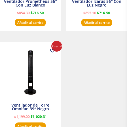
Ventilador Prometheus 56″
Ventilador Icarus 56″ Con
Con Luz Blanco
Luz Negro
$
854.30
$
716.50
$
895.16
$
716.50
Añadir al carrito
Añadir al carrito
El
El
¡Oferta!
precio
precio
original
actual
era:
es:
$1,199.00.
$1,020.31.
Ventilador de Torre
Omnifan 39″ Negro
Masterfan
$
1,199.00
$
1,020.31
Añadir al carrito