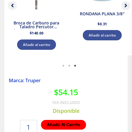
RONDANA PLANA 3/8″
Broca de Carburo para
$
0.31
Taladro Percutor
Shockwave de 1/4″ x 4″ x
$
140.00
6″ Milwaukee
Añadir al carrito
Añadir al carrito
Marca: Truper
$
54.15
IVA INCLUIDO
Disponible
Aceite
Añadir Al Carrito
aflojatodo