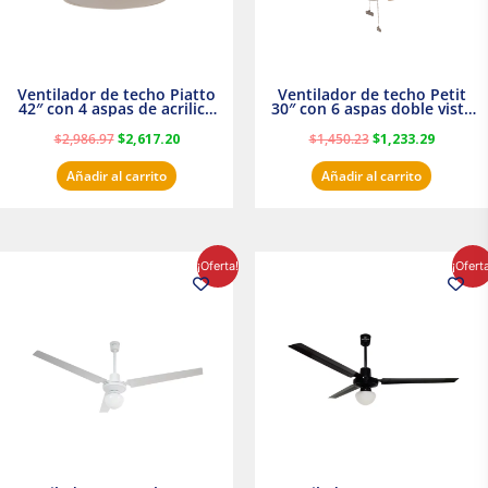
Ventilador de techo Piatto
Ventilador de techo Petit
42″ con 4 aspas de acrilico
30″ con 6 aspas doble vista
transparente
Satinado Masterfan
$
2,986.97
$
2,617.20
$
1,450.23
$
1,233.29
Añadir al carrito
Añadir al carrito
El
El
El
El
¡Oferta!
¡Ofert
precio
precio
precio
precio
original
actual
original
actual
era:
es:
era:
es:
$854.30.
$716.50.
$895.16.
$716.50.