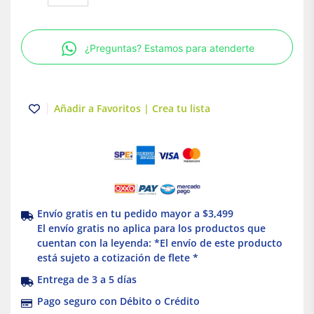
en
aerosol
lubricante
¿Preguntas? Estamos para atenderte
multiusos
de
400ml
Truper
Añadir a Favoritos | Crea tu lista
cantidad
Envío gratis en tu pedido mayor a $3,499
El envío gratis no aplica para los productos que
cuentan con la leyenda: *El envío de este producto
está sujeto a cotización de flete *
Entrega de 3 a 5 días
Pago seguro con Débito o Crédito