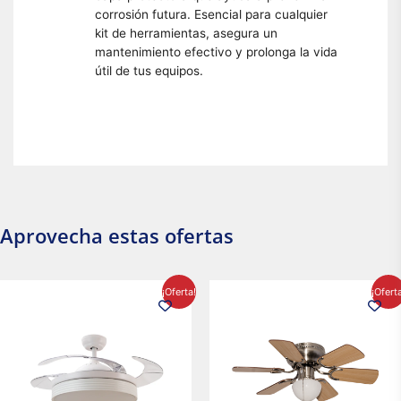
corrosión futura. Esencial para cualquier
kit de herramientas, asegura un
mantenimiento efectivo y prolonga la vida
útil de tus equipos.
Aprovecha estas ofertas
El
El
El
El
¡Oferta!
¡Ofert
precio
precio
precio
precio
original
actual
original
actual
era:
es:
era:
es:
$2,986.97.
$2,617.20.
$1,450.23.
$1,233.2