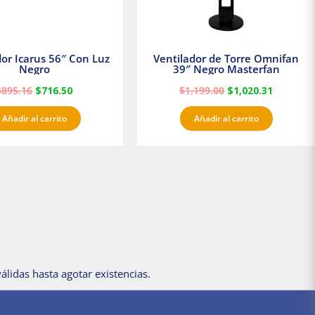
dor Icarus 56″ Con Luz
Ventilador de Torre Omnifan
Negro
39″ Negro Masterfan
$
895.16
$
716.50
$
1,199.00
$
1,020.31
Añadir al carrito
Añadir al carrito
álidas hasta agotar existencias.