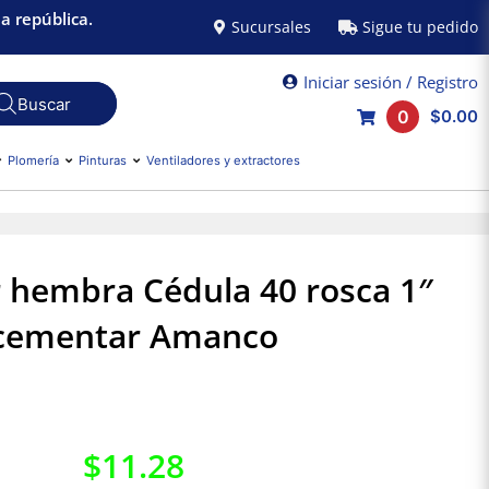
a república.
Sucursales
Sigue tu pedido
Iniciar sesión / Registro
0
$0.00
Plomería
Pinturas
Ventiladores y extractores
 hembra Cédula 40 rosca 1″
cementar Amanco
$
11.28