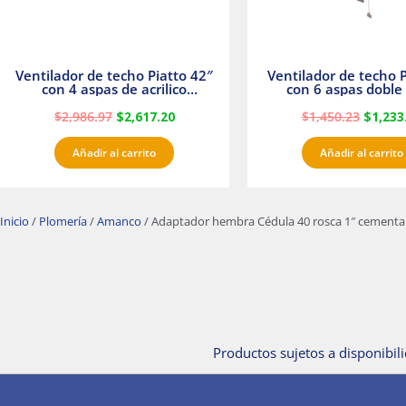
Ventilador de techo Piatto 42″
Ventilador de techo P
con 4 aspas de acrilico
con 6 aspas doble 
transparente
Satinado Master
$
2,986.97
$
2,617.20
$
1,450.23
$
1,233
Añadir al carrito
Añadir al carrito
Inicio
/
Plomería
/
Amanco
/ Adaptador hembra Cédula 40 rosca 1″ cement
Productos sujetos a disponibili