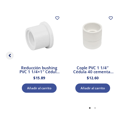
PVC
Reducción bushing
Cople PVC 1 1/4″
d
PVC 1 1/4×1″ Cédula
Cédula 40 cementar
40 Amanco
Amanco
$
15.89
$
12.60
Añadir al carrito
Añadir al carrito