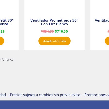
etit 30″
Ventilador Prometheus 56″
Ventila
vista
Con Luz Blanco
fan
.29
$
854.30
$
716.50
Añadir al carrito
ar Amanco
dad. - Precios sujetos a cambios sin previo aviso. - Promociones v