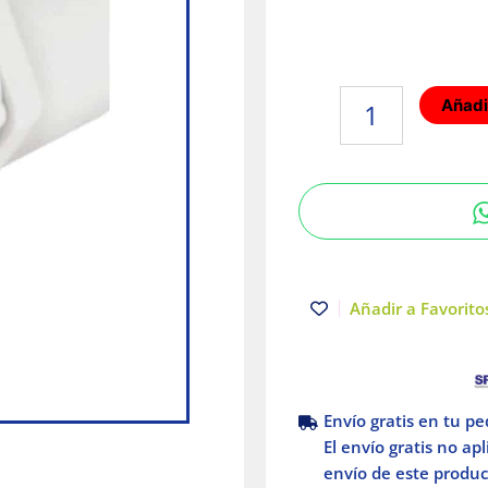
Adaptador
Añadir
hembra
Cédula
40
rosca
1"
cementar
Amanco
cantidad
Añadir a Favoritos
Envío gratis en tu p
El envío gratis no ap
envío de este product