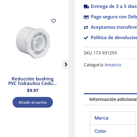
Entrega de 3 a 5 días
Pago seguro con Débi
Aceptamos transfere
Política de devolucio
SKU
173-931293
Categoría
Amanco
Reducción bushing
Cemento para PVC
PVC hidráulico Cédula
extra reforzado 8oz
40 1 x 3/4″ cementar
Amanco
$
9.97
$
137.29
Amanco
Información adiciona
Añadir al carrito
Añadir al carrito
Marca
Color