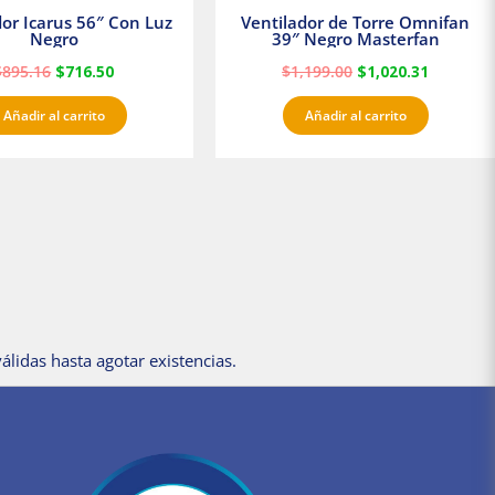
dor Icarus 56″ Con Luz
Ventilador de Torre Omnifan
Negro
39″ Negro Masterfan
$
895.16
$
716.50
$
1,199.00
$
1,020.31
Añadir al carrito
Añadir al carrito
álidas hasta agotar existencias.