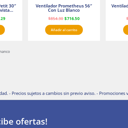
etit 30″
Ventilador Prometheus 56″
Ventila
vista
Con Luz Blanco
fan
.29
$
854.30
$
716.50
Añadir al carrito
Amanco
dad. - Precios sujetos a cambios sin previo aviso. - Promociones v
ibe ofertas!