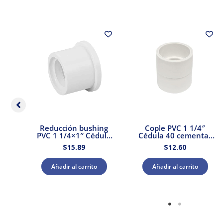
PVC
Reducción bushing
Cople PVC 1 1/4″
d
PVC 1 1/4×1″ Cédula
Cédula 40 cementar
40 Amanco
Amanco
$
15.89
$
12.60
Añadir al carrito
Añadir al carrito