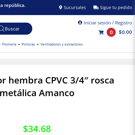
a república.
Sucursales
Sigue tu pedido
Iniciar sesión / Registro
0
$0.00
Plomería
Pinturas
Ventiladores y extractores
r hembra CPVC 3/4″ rosca
metálica Amanco
$
34.68