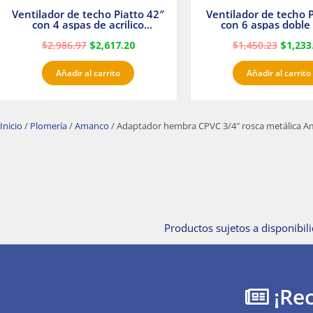
Ventilador de techo Piatto 42″
Ventilador de techo P
con 4 aspas de acrilico
con 6 aspas doble 
transparente
Satinado Master
$
2,986.97
$
2,617.20
$
1,450.23
$
1,233
Añadir al carrito
Añadir al carrito
Inicio
/
Plomería
/
Amanco
/ Adaptador hembra CPVC 3/4″ rosca metálica 
Productos sujetos a disponibili
¡Rec