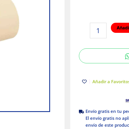
Adaptador
Añadir
hembra
CPVC
3/4"
rosca
metálica
Amanco
cantidad
Añadir a Favoritos
Envío gratis en tu p
El envío gratis no ap
envío de este product