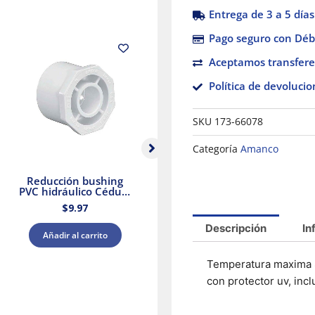
Entrega de 3 a 5 días
Pago seguro con Débi
Aceptamos transfere
Política de devolucio
SKU
173-66078
Categoría
Amanco
Reducción bushing
Cemento para PVC
PVC hidráulico Cédula
extra reforzado 8oz
40 1 x 3/4″ cementar
Amanco
$
9.97
$
137.29
Amanco
Descripción
In
Añadir al carrito
Añadir al carrito
Temperatura maxima 82
con protector uv, incl