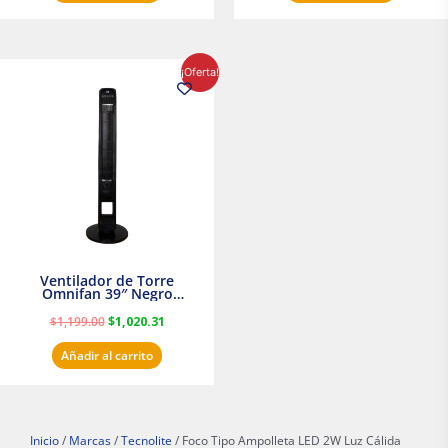
El
El
¡Oferta!
precio
precio
original
actual
era:
es:
$1,199.00.
$1,020.31.
Ventilador de Torre
Omnifan 39″ Negro
Masterfan
$
1,199.00
$
1,020.31
Añadir al carrito
Inicio
/
Marcas
/
Tecnolite
/ Foco Tipo Ampolleta LED 2W Luz Cálida