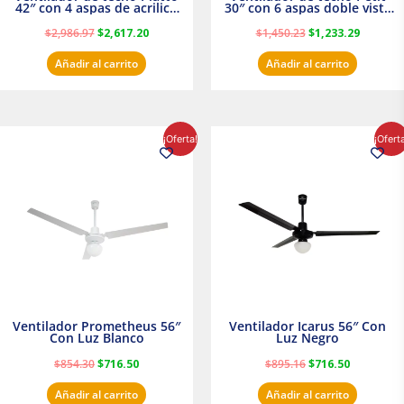
42″ con 4 aspas de acrilico
30″ con 6 aspas doble vista
transparente
Satinado Masterfan
$
2,986.97
$
2,617.20
$
1,450.23
$
1,233.29
Añadir al carrito
Añadir al carrito
El
El
El
El
¡Oferta!
¡Ofert
precio
precio
precio
precio
original
actual
original
actual
era:
es:
era:
es:
$854.30.
$716.50.
$895.16.
$716.50.
Ventilador Prometheus 56″
Ventilador Icarus 56″ Con
Con Luz Blanco
Luz Negro
$
854.30
$
716.50
$
895.16
$
716.50
Añadir al carrito
Añadir al carrito