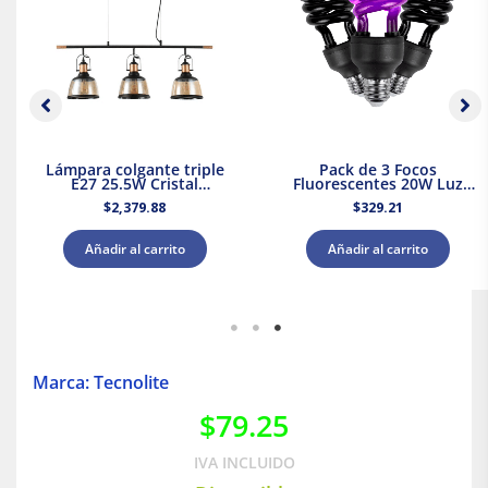
Lámpara colgante triple
Pack de 3 Focos
E27 25.5W Cristal
Fluorescentes 20W Luz
Negro/Dorado Tecnolite
Negra Base E27 Tecnolite
$
2,379.88
$
329.21
Añadir al carrito
Añadir al carrito
Marca: Tecnolite
$
79.25
IVA INCLUIDO