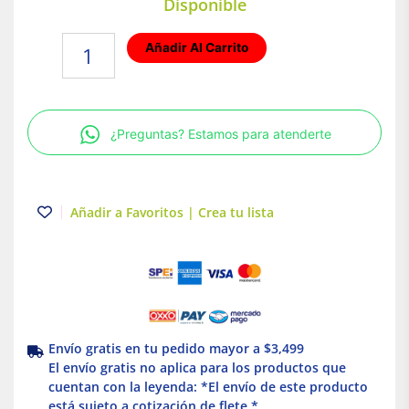
Disponible
Foco
Añadir Al Carrito
Tipo
Ampolleta
LED
2W
¿Preguntas? Estamos para atenderte
Luz
Cálida
Base
G4
Añadir a Favoritos | Crea tu lista
Tecnolite
cantidad
Envío gratis en tu pedido mayor a $3,499
El envío gratis no aplica para los productos que
cuentan con la leyenda: *El envío de este producto
está sujeto a cotización de flete *