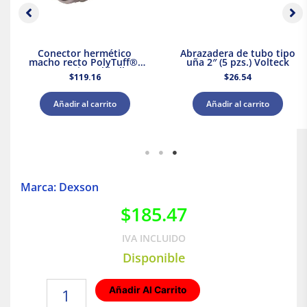
Conector hermético
Abrazadera de tubo tipo
macho recto PolyTuff®,
uña 2″ (5 pzs.) Volteck
1/2″ Gris Hubbell
$
119.16
$
26.54
Añadir al carrito
Añadir al carrito
Marca: Dexson
$
185.47
IVA INCLUIDO
Disponible
Ángulo
Añadir Al Carrito
Plano