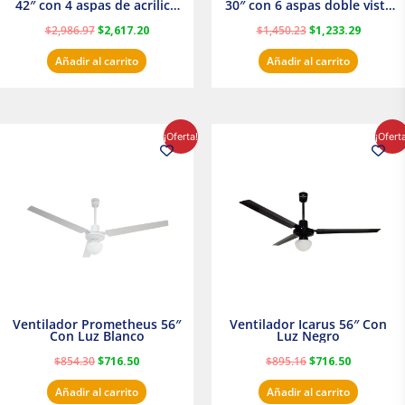
42″ con 4 aspas de acrilico
30″ con 6 aspas doble vista
transparente
Satinado Masterfan
$
2,986.97
$
2,617.20
$
1,450.23
$
1,233.29
Añadir al carrito
Añadir al carrito
El
El
El
El
¡Oferta!
¡Ofert
precio
precio
precio
precio
original
actual
original
actual
era:
es:
era:
es:
$854.30.
$716.50.
$895.16.
$716.50.
Ventilador Prometheus 56″
Ventilador Icarus 56″ Con
Con Luz Blanco
Luz Negro
$
854.30
$
716.50
$
895.16
$
716.50
Añadir al carrito
Añadir al carrito