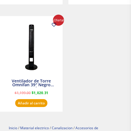
El
El
¡Oferta!
precio
precio
original
actual
era:
es:
$1,199.00.
$1,020.31.
Ventilador de Torre
Omnifan 39″ Negro
Masterfan
$
1,199.00
$
1,020.31
Añadir al carrito
Inicio
/
Material electrico
/
Canalizacion
/
Accesorios de