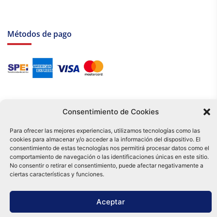
Métodos de pago
Consentimiento de Cookies
Para ofrecer las mejores experiencias, utilizamos tecnologías como las
cookies para almacenar y/o acceder a la información del dispositivo. El
Tu compra es respaldada por nuestro certificado SSL y operada bajo las
consentimiento de estas tecnologías nos permitirá procesar datos como el
mejores prácticas de seguridad.
comportamiento de navegación o las identificaciones únicas en este sitio.
Distribuidora Tamex - México
No consentir o retirar el consentimiento, puede afectar negativamente a
e-commerce
ciertas características y funciones.
0
Aceptar