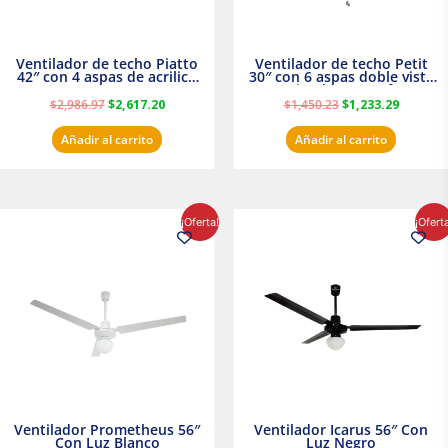
Ventilador de techo Piatto
Ventilador de techo Petit
42″ con 4 aspas de acrilico
30″ con 6 aspas doble vista
transparente
Satinado Masterfan
$
2,986.97
$
2,617.20
$
1,450.23
$
1,233.29
Añadir al carrito
Añadir al carrito
El
El
El
El
¡Oferta!
¡Ofert
precio
precio
precio
precio
original
actual
original
actual
era:
es:
era:
es:
$854.30.
$716.50.
$895.16.
$716.50.
Ventilador Prometheus 56″
Ventilador Icarus 56″ Con
Con Luz Blanco
Luz Negro