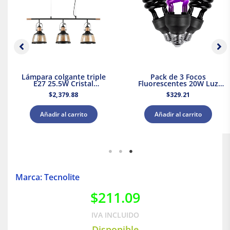
Lámpara colgante triple
Pack de 3 Focos
E27 25.5W Cristal
Fluorescentes 20W Luz
Negro/Dorado Tecnolite
Negra Base E27 Tecnolite
$
2,379.88
$
329.21
Añadir al carrito
Añadir al carrito
Marca: Tecnolite
$
211.09
IVA INCLUIDO
Disponible