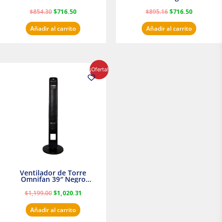
$
854.30
$
716.50
$
895.16
$
716.50
Añadir al carrito
Añadir al carrito
El
El
¡Oferta!
precio
precio
original
actual
era:
es:
$1,199.00.
$1,020.31.
Ventilador de Torre
Omnifan 39″ Negro
Masterfan
$
1,199.00
$
1,020.31
Añadir al carrito