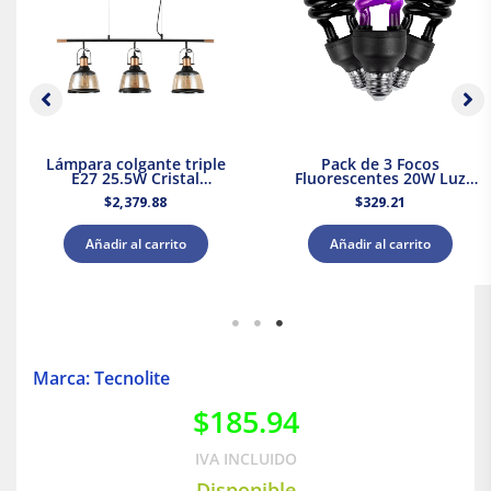
Lámpara colgante triple
Pack de 3 Focos
E27 25.5W Cristal
Fluorescentes 20W Luz
Negro/Dorado Tecnolite
Negra Base E27 Tecnolite
$
2,379.88
$
329.21
Añadir al carrito
Añadir al carrito
Marca: Tecnolite
$
185.94
IVA INCLUIDO
Disponible