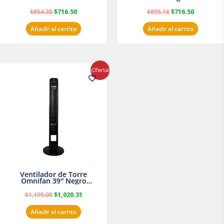
$
854.30
$
716.50
$
895.16
$
716.50
Añadir al carrito
Añadir al carrito
El
El
¡Oferta!
precio
precio
original
actual
era:
es:
$1,199.00.
$1,020.31.
Ventilador de Torre
Omnifan 39″ Negro
Masterfan
$
1,199.00
$
1,020.31
Añadir al carrito