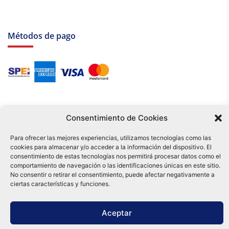
Métodos de pago
Consentimiento de Cookies
Para ofrecer las mejores experiencias, utilizamos tecnologías como las
cookies para almacenar y/o acceder a la información del dispositivo. El
Tu compra es respaldada por nuestro certificado SSL y operada bajo las
consentimiento de estas tecnologías nos permitirá procesar datos como el
mejores prácticas de seguridad.
comportamiento de navegación o las identificaciones únicas en este sitio.
Distribuidora Tamex - México
No consentir o retirar el consentimiento, puede afectar negativamente a
e-commerce
ciertas características y funciones.
0
Aceptar