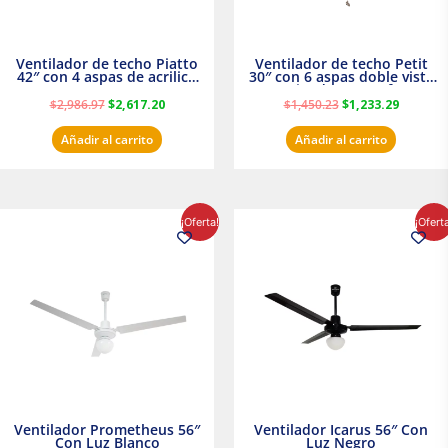
Ventilador de techo Piatto
Ventilador de techo Petit
42″ con 4 aspas de acrilico
30″ con 6 aspas doble vista
transparente
Satinado Masterfan
$
2,986.97
$
2,617.20
$
1,450.23
$
1,233.29
Añadir al carrito
Añadir al carrito
El
El
El
El
¡Oferta!
¡Ofert
precio
precio
precio
precio
original
actual
original
actual
era:
es:
era:
es:
$854.30.
$716.50.
$895.16.
$716.50.
Ventilador Prometheus 56″
Ventilador Icarus 56″ Con
Con Luz Blanco
Luz Negro