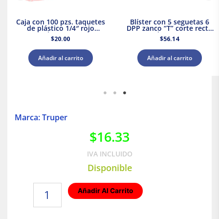
Caja con 100 pzs. taquetes
Blíster con 5 seguetas 6
de plástico 1/4″ rojo
DPP zanco “T” corte recto
Thorsman
madera Truper
$
20.00
$
56.14
Añadir al carrito
Añadir al carrito
Marca: Truper
$
16.33
IVA INCLUIDO
Disponible
Bisagra
Añadir Al Carrito
cuadrada
3"
color