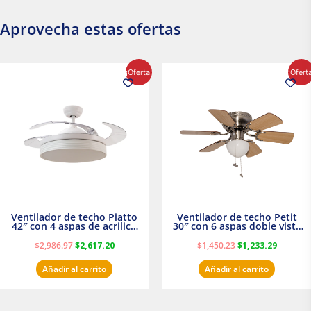
Aprovecha estas ofertas
El
El
El
El
¡Oferta!
¡Ofert
precio
precio
precio
precio
original
actual
original
actual
era:
es:
era:
es:
$2,986.97.
$2,617.20.
$1,450.23.
$1,233.2
Ventilador de techo Piatto
Ventilador de techo Petit
42″ con 4 aspas de acrilico
30″ con 6 aspas doble vista
transparente
Satinado Masterfan
$
2,986.97
$
2,617.20
$
1,450.23
$
1,233.29
Añadir al carrito
Añadir al carrito