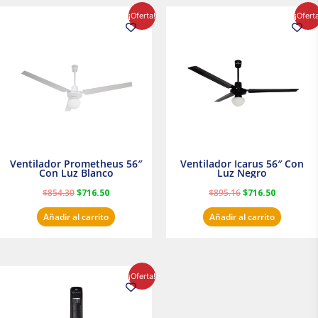
El
El
El
El
¡Oferta!
¡Ofert
precio
precio
precio
precio
original
actual
original
actual
era:
es:
era:
es:
$854.30.
$716.50.
$895.16.
$716.50.
Ventilador Prometheus 56″
Ventilador Icarus 56″ Con
Con Luz Blanco
Luz Negro
$
854.30
$
716.50
$
895.16
$
716.50
Añadir al carrito
Añadir al carrito
El
El
¡Oferta!
precio
precio
original
actual
era:
es:
$1,199.00.
$1,020.31.