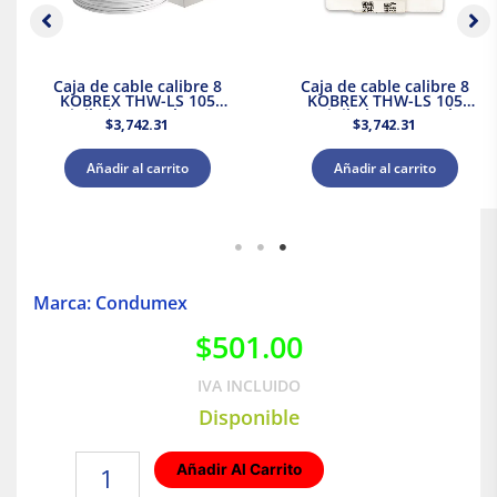
Caja de cable calibre 8
Caja de cable calibre 8
KOBREX THW-LS 105
KOBREX THW-LS 105
Vinikob 600V Blanco
Vinikob 600V Azul
$
3,742.31
$
3,742.31
Añadir al carrito
Añadir al carrito
Marca: Condumex
$
501.00
IVA INCLUIDO
Disponible
Caja
Añadir Al Carrito
de