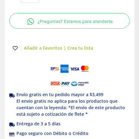
cable
calibre
18
¿Preguntas? Estamos para atenderte
THW
vinanel
XXI
600V
Añadir a Favoritos | Crea tu lista
Antillama
Azul
Condumex
cantidad
Envío gratis en tu pedido mayor a $3,499
El envío gratis no aplica para los productos que
cuentan con la leyenda: *El envío de este producto
está sujeto a cotización de flete *
Entrega de 3 a 5 días
Pago seguro con Débito o Crédito