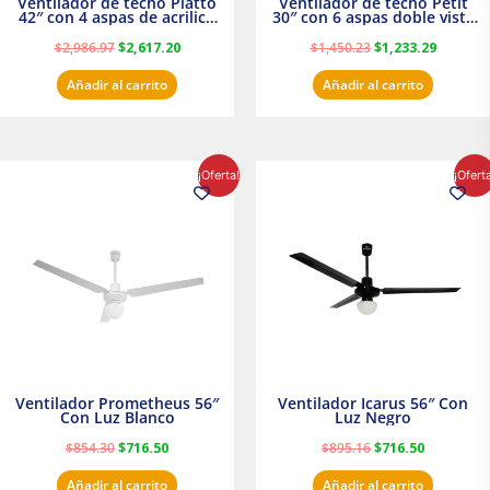
Ventilador de techo Piatto
Ventilador de techo Petit
42″ con 4 aspas de acrilico
30″ con 6 aspas doble vista
transparente
Satinado Masterfan
$
2,986.97
$
2,617.20
$
1,450.23
$
1,233.29
Añadir al carrito
Añadir al carrito
El
El
El
El
¡Oferta!
¡Ofert
precio
precio
precio
precio
original
actual
original
actual
era:
es:
era:
es:
$854.30.
$716.50.
$895.16.
$716.50.
Ventilador Prometheus 56″
Ventilador Icarus 56″ Con
Con Luz Blanco
Luz Negro
$
854.30
$
716.50
$
895.16
$
716.50
Añadir al carrito
Añadir al carrito