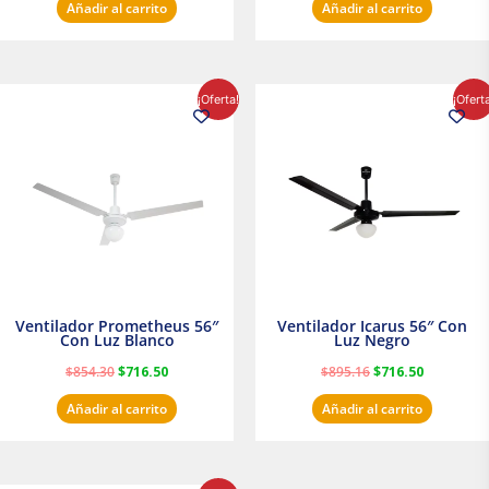
Añadir al carrito
Añadir al carrito
El
El
El
El
¡Oferta!
¡Ofert
precio
precio
precio
precio
original
actual
original
actual
era:
es:
era:
es:
$854.30.
$716.50.
$895.16.
$716.50.
Ventilador Prometheus 56″
Ventilador Icarus 56″ Con
Con Luz Blanco
Luz Negro
$
854.30
$
716.50
$
895.16
$
716.50
Añadir al carrito
Añadir al carrito