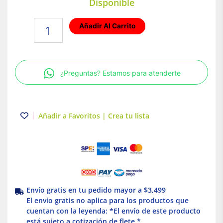
Disponible
Cámara
Añadir Al Carrito
para
llanta
de
16"
¿Preguntas? Estamos para atenderte
para
carretilla
Truper
cantidad
Añadir a Favoritos | Crea tu lista
Envío gratis en tu pedido mayor a $3,499
El envío gratis no aplica para los productos que
cuentan con la leyenda: *El envío de este producto
está sujeto a cotización de flete *