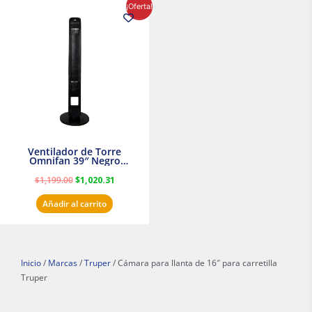
El
El
¡Oferta!
precio
precio
original
actual
era:
es:
$1,199.00.
$1,020.31.
Ventilador de Torre
Omnifan 39″ Negro
Masterfan
$
1,199.00
$
1,020.31
Añadir al carrito
Inicio
/
Marcas
/
Truper
/ Cámara para llanta de 16″ para carretilla
Truper