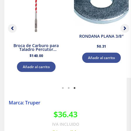
RONDANA PLANA 3/8″
Broca de Carburo para
$
0.31
Taladro Percutor
Shockwave de 1/4″ x 4″ x
$
140.00
6″ Milwaukee
Añadir al carrito
Añadir al carrito
Marca: Truper
$
36.43
IVA INCLUIDO