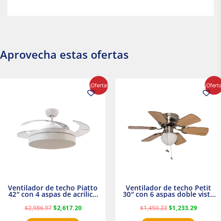
Aprovecha estas ofertas
El
El
El
El
¡Oferta!
¡Ofert
precio
precio
precio
precio
original
actual
original
actual
era:
es:
era:
es:
$2,986.97.
$2,617.20.
$1,450.23.
$1,233.2
Ventilador de techo Piatto
Ventilador de techo Petit
42″ con 4 aspas de acrilico
30″ con 6 aspas doble vista
transparente
Satinado Masterfan
$
2,986.97
$
2,617.20
$
1,450.23
$
1,233.29