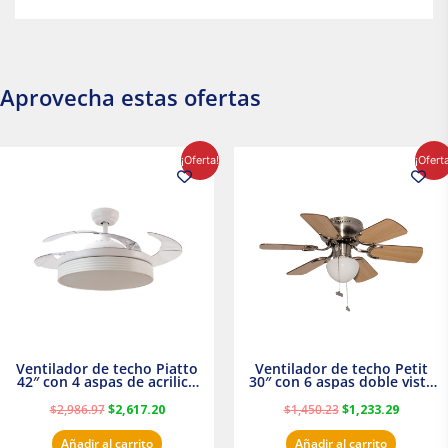
Aprovecha estas ofertas
El
El
El
El
¡Oferta!
¡Ofert
precio
precio
precio
precio
original
actual
original
actual
era:
es:
era:
es:
$2,986.97.
$2,617.20.
$1,450.23.
$1,233.2
Ventilador de techo Piatto
Ventilador de techo Petit
42″ con 4 aspas de acrilico
30″ con 6 aspas doble vista
transparente
Satinado Masterfan
$
2,986.97
$
2,617.20
$
1,450.23
$
1,233.29
Añadir al carrito
Añadir al carrito