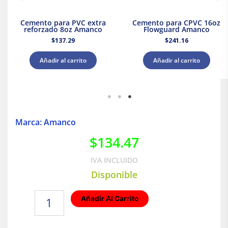
Cemento para PVC extra
Cemento para CPVC 16oz
reforzado 8oz Amanco
Flowguard Amanco
$
137.29
$
241.16
Añadir al carrito
Añadir al carrito
Marca: Amanco
$
134.47
IVA INCLUIDO
Disponible
Cemento
Añadir Al Carrito
azul
para
PVC