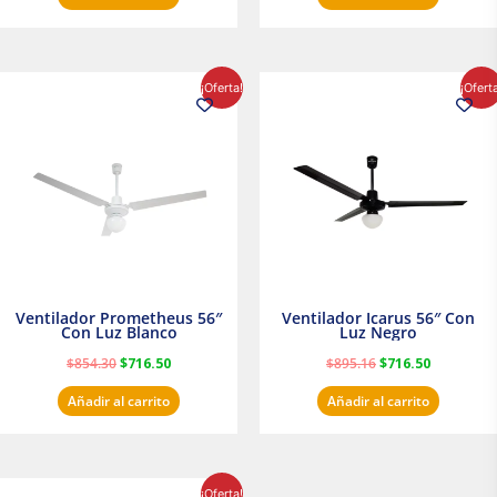
El
El
El
El
¡Oferta!
¡Ofert
precio
precio
precio
precio
original
actual
original
actual
era:
es:
era:
es:
$854.30.
$716.50.
$895.16.
$716.50.
Ventilador Prometheus 56″
Ventilador Icarus 56″ Con
Con Luz Blanco
Luz Negro
$
854.30
$
716.50
$
895.16
$
716.50
Añadir al carrito
Añadir al carrito
El
El
¡Oferta!