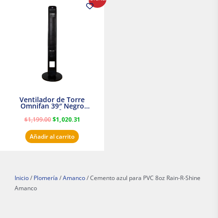
precio
precio
original
actual
era:
es:
$1,199.00.
$1,020.31.
Ventilador de Torre
Omnifan 39″ Negro
Masterfan
$
1,199.00
$
1,020.31
Añadir al carrito
Inicio
/
Plomería
/
Amanco
/ Cemento azul para PVC 8oz Rain-R-Shine
Amanco