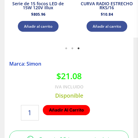
Serie de 15 focos LED de
CURVA RADIO ESTRECHO
15W 120V Illux
RKS/16
$
805.96
$
10.84
Añadir al carrito
Añadir al carrito
Marca: Simon
$
21.08
IVA INCLUIDO
Disponible
Chasis,
Añadir Al Carrito
color
Grafito
|
Simon