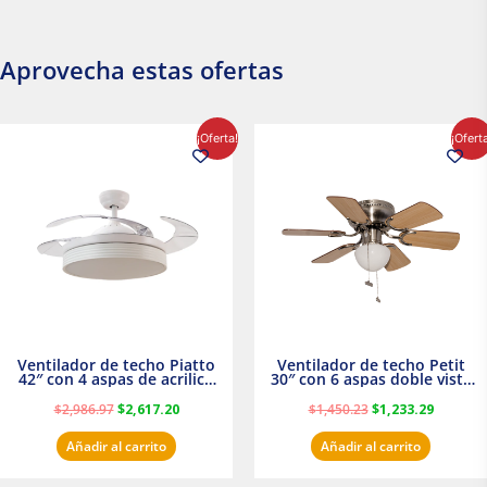
Aprovecha estas ofertas
El
El
El
El
¡Oferta!
¡Ofert
precio
precio
precio
precio
original
actual
original
actual
era:
es:
era:
es:
$2,986.97.
$2,617.20.
$1,450.23.
$1,233.2
Ventilador de techo Piatto
Ventilador de techo Petit
42″ con 4 aspas de acrilico
30″ con 6 aspas doble vista
transparente
Satinado Masterfan
$
2,986.97
$
2,617.20
$
1,450.23
$
1,233.29
Añadir al carrito
Añadir al carrito