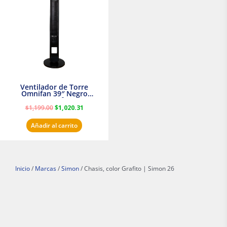
era:
es:
$1,199.00.
$1,020.31.
Ventilador de Torre
Omnifan 39″ Negro
Masterfan
$
1,199.00
$
1,020.31
Añadir al carrito
Inicio
/
Marcas
/
Simon
/ Chasis, color Grafito | Simon 26