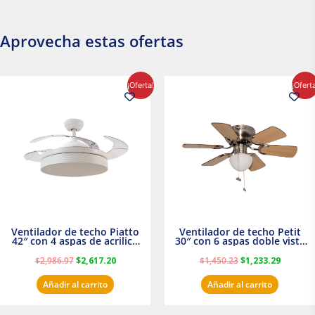
Aprovecha estas ofertas
El
El
El
El
¡Oferta!
¡Ofert
precio
precio
precio
precio
original
actual
original
actual
era:
es:
era:
es:
$2,986.97.
$2,617.20.
$1,450.23.
$1,233.2
Ventilador de techo Piatto
Ventilador de techo Petit
42″ con 4 aspas de acrilico
30″ con 6 aspas doble vista
transparente
Satinado Masterfan
$
2,986.97
$
2,617.20
$
1,450.23
$
1,233.29
Añadir al carrito
Añadir al carrito