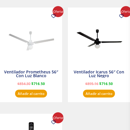
El
El
El
El
¡Oferta!
¡Ofert
precio
precio
precio
precio
original
actual
original
actual
era:
es:
era:
es:
$854.30.
$716.50.
$895.16.
$716.50.
Ventilador Prometheus 56″
Ventilador Icarus 56″ Con
Con Luz Blanco
Luz Negro
$
854.30
$
716.50
$
895.16
$
716.50
Añadir al carrito
Añadir al carrito
El
El
¡Oferta!
precio
precio
original
actual
era:
es: