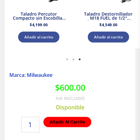
Taladro Percutor
Taladro Destornillador
Compacto sin Escobillas
M18 FUEL de 1/2″
M18 Milwaukee 3602-20 +
Milwaukee 2903-20 + Kit
$
4,199.00
$
4,549.00
Kit Batería y Cargador
Bateria y Cargador
Añadir al carrito
Añadir al carrito
Marca: Milwaukee
$
600.00
IVA INCLUIDO
Disponible
Cinta
Añadir Al Carrito
de
Seguridad
|