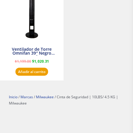
$1,199.00.
$1,020.31.
Ventilador de Torre
Omnifan 39″ Negro
Masterfan
$
1,199.00
$
1,020.31
Añadir al carrito
Inicio
/
Marcas
/
Milwaukee
/ Cinta de Seguridad | 10LBS/ 4.5 KG |
Milwaukee