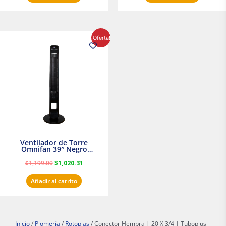
El
El
¡Oferta!
precio
precio
original
actual
era:
es:
$1,199.00.
$1,020.31.
Ventilador de Torre
Omnifan 39″ Negro
Masterfan
$
1,199.00
$
1,020.31
Añadir al carrito
Inicio
/
Plomería
/
Rotoplas
/ Conector Hembra | 20 X 3/4 | Tuboplus