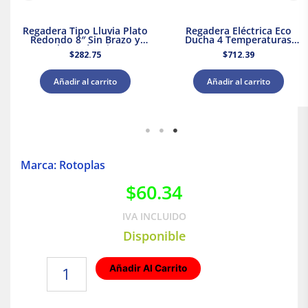
Regadera Tipo Lluvia Plato
Regadera Eléctrica Eco
Redondo 8″ Sin Brazo y
Ducha 4 Temperaturas
Chapetón Dica
5000 W Rotoplas 310996
$
282.75
$
712.39
Añadir al carrito
Añadir al carrito
Marca: Rotoplas
$
60.34
IVA INCLUIDO
Disponible
Conector
Añadir Al Carrito
Hembra
|
20