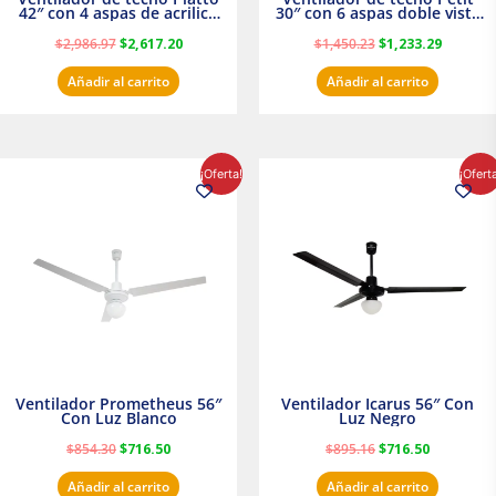
42″ con 4 aspas de acrilico
30″ con 6 aspas doble vista
transparente
Satinado Masterfan
$
2,986.97
$
2,617.20
$
1,450.23
$
1,233.29
Añadir al carrito
Añadir al carrito
El
El
El
El
¡Oferta!
¡Ofert
precio
precio
precio
precio
original
actual
original
actual
era:
es:
era:
es:
$854.30.
$716.50.
$895.16.
$716.50.
Ventilador Prometheus 56″
Ventilador Icarus 56″ Con
Con Luz Blanco
Luz Negro
$
854.30
$
716.50
$
895.16
$
716.50
Añadir al carrito
Añadir al carrito